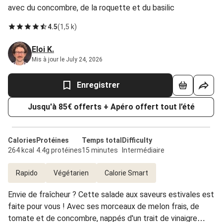
avec du concombre, de la roquette et du basilic
4.5
(
1,5 k
)
Eloi K.
Mis à jour le July 24, 2026
Enregistrer
Jusqu'à 85€ offerts + Apéro offert tout l’été
Calories
Protéines
Temps total
Difficulty
264 kcal
4.4g protéines
15 minutes
Intermédiaire
Rapido
Végétarien
Calorie Smart
Envie de fraîcheur ? Cette salade aux saveurs estivales est
faite pour vous ! Avec ses morceaux de melon frais, de
tomate et de concombre, nappés d'un trait de vinaigre