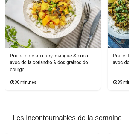
Poulet doré au curry, mangue & coco
Poulet tha
avec de la coriandre & des graines de 
avec des 
courge
30 minutes
35 minu
Les incontournables de la semaine