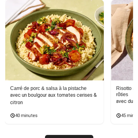
Carré de porc & salsa à la pistache
Risotto a
rôties
avec un boulgour aux tomates cerises & 
avec du 
citron
40 minutes
45 minu