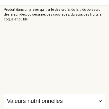
balsamique et garni de basilic frais, c'est un véritable
concentré d'été dans votre assiette.
Produit dans un atelier qui traite des œufs, du lait, du poisson,
des arachides, du sésame, des crustacés, du soja, des fruits à
coque et du blé.
Valeurs nutritionnelles