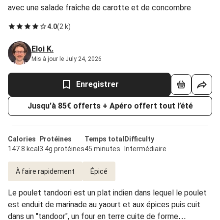
avec une salade fraîche de carotte et de concombre
4.0
(
2 k
)
Eloi K.
Mis à jour le July 24, 2026
Enregistrer
Jusqu'à 85€ offerts + Apéro offert tout l’été
Calories
Protéines
Temps total
Difficulty
147.8 kcal
3.4g protéines
45 minutes
Intermédiaire
À faire rapidement
Épicé
Le poulet tandoori est un plat indien dans lequel le poulet
est enduit de marinade au yaourt et aux épices puis cuit
dans un "tandoor", un four en terre cuite de forme