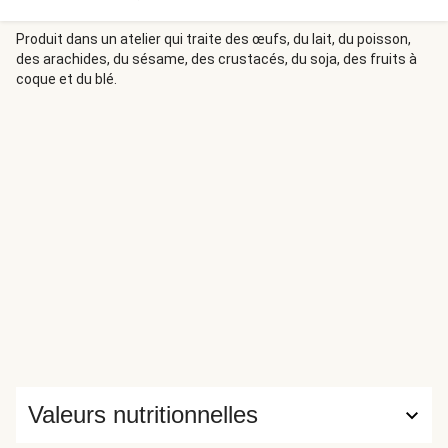
cylindrique. Dans un tandoor, la chaleur est généralement
générée par du charbon ou du bois et la viande est ainsi en
Produit dans un atelier qui traite des œufs, du lait, du poisson,
des arachides, du sésame, des crustacés, du soja, des fruits à
contact quasi direct avec les flammes ce qui lui donne son
coque et du blé.
côté croustillant.
Valeurs nutritionnelles