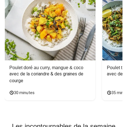
Poulet doré au curry, mangue & coco
Poulet tha
avec de la coriandre & des graines de 
avec des 
courge
30 minutes
35 minu
Les incontournables de la semaine