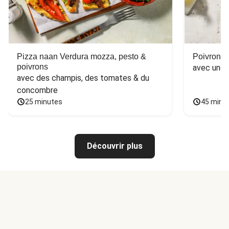
Pizza naan Verdura mozza, pesto &
Poivron f
poivrons
avec une 
avec des champis, des tomates & du 
concombre
25 minutes
45 minu
Découvrir plus