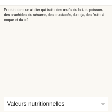
Paris et de jambon blanc. Préparez votre sauce tomate
maison en y ajoutant de l’ail, de l’échalote et de l’origan qui
Produit dans un atelier qui traite des œufs, du lait, du poisson,
des arachides, du sésame, des crustacés, du soja, des fruits à
lui apporteront une saveur délicieuse. N’oubliez pas le
coque et du blé.
fromage !
Valeurs nutritionnelles