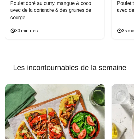
Poulet doré au curry, mangue & coco
Poulet tha
avec de la coriandre & des graines de 
avec des 
courge
30 minutes
35 minu
Les incontournables de la semaine