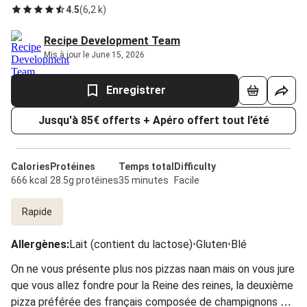
4.5
(
6,2 k
)
Recipe Development Team
Mis à jour le June 15, 2026
Enregistrer
Jusqu'à 85€ offerts + Apéro offert tout l’été
Calories
Protéines
Temps total
Difficulty
666 kcal
28.5g protéines
35 minutes
Facile
Rapide
Allergènes
:
Lait (contient du lactose)
•
Gluten
•
Blé
On ne vous présente plus nos pizzas naan mais on vous jure
que vous allez fondre pour la Reine des reines, la deuxième
pizza préférée des français composée de champignons de