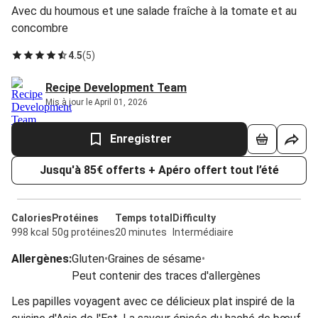
Avec du houmous et une salade fraîche à la tomate et au
concombre
4.5
(
5
)
Recipe Development Team
Mis à jour le April 01, 2026
Enregistrer
Jusqu'à 85€ offerts + Apéro offert tout l’été
Calories
Protéines
Temps total
Difficulty
998 kcal
50g protéines
20 minutes
Intermédiaire
Allergènes
:
Gluten
•
Graines de sésame
•
Peut contenir des traces d'allergènes
Les papilles voyagent avec ce délicieux plat inspiré de la