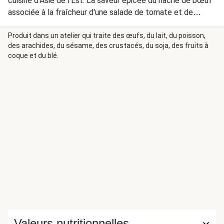
cuisine d'Asie de l'Est. La saveur épicée du haché de bœuf
associée à la fraîcheur d'une salade de tomate et de
concombre en font un plat idéal pour une chaude soirée
d'été. Présentez tous les ingrédients dans des bols sur la
Produit dans un atelier qui traite des œufs, du lait, du poisson,
des arachides, du sésame, des crustacés, du soja, des fruits à
table, afin que tout le monde puisse garnir son pain pita à
coque et du blé.
sa guise.
Valeurs nutritionnelles