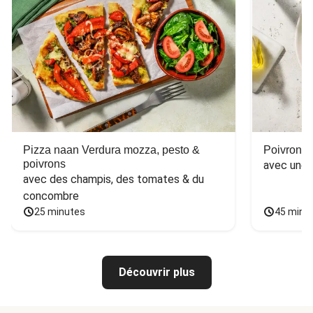
Pizza naan Verdura mozza, pesto &
Poivron f
poivrons
avec une 
avec des champis, des tomates & du 
concombre
25 minutes
45 minu
Découvrir plus