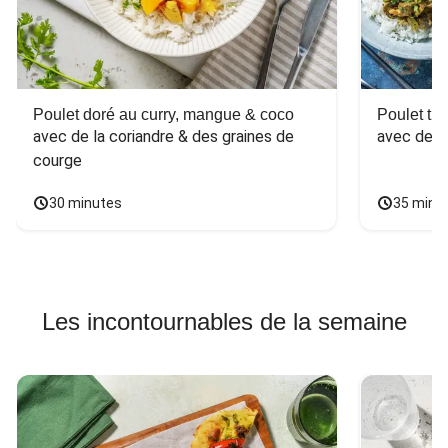
Poulet doré au curry, mangue & coco
Poulet tha
avec de la coriandre & des graines de 
avec des 
courge
30 minutes
35 minu
Les incontournables de la semaine