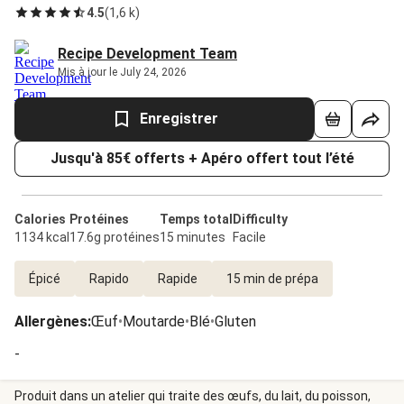
4.5
(
1,6 k
)
Recipe Development Team
Mis à jour le July 24, 2026
Enregistrer
Jusqu'à 85€ offerts + Apéro offert tout l’été
Calories
Protéines
Temps total
Difficulty
1134 kcal
17.6g protéines
15 minutes
Facile
Épicé
Rapido
Rapide
15 min de prépa
Allergènes
:
Œuf
•
Moutarde
•
Blé
•
Gluten
-
Produit dans un atelier qui traite des œufs, du lait, du poisson,