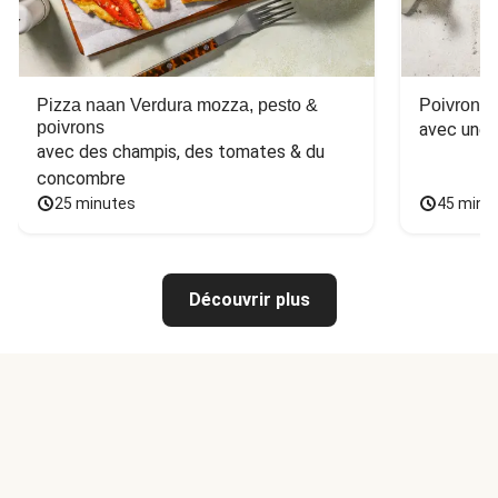
Pizza naan Verdura mozza, pesto &
Poivron f
poivrons
avec une 
avec des champis, des tomates & du 
concombre
25 minutes
45 minu
Découvrir plus