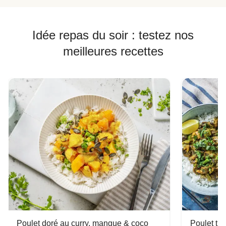
Idée repas du soir : testez nos
meilleures recettes
Poulet doré au curry, mangue & coco
Poulet tha