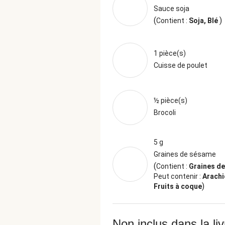
Sauce soja
(
)
Contient :
Soja, Blé
1 pièce(s)
Cuisse de poulet
½ pièce(s)
Brocoli
5 g
Graines de sésame
(
Contient :
Graines d
Peut contenir :
Arachi
)
Fruits à coque
Non inclus dans la li