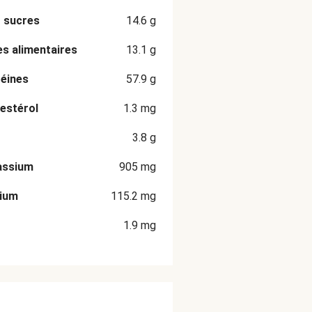
 sucres
14.6
g
es alimentaires
13.1
g
éines
57.9
g
estérol
1.3
mg
3.8
g
assium
905
mg
cium
115.2
mg
1.9
mg