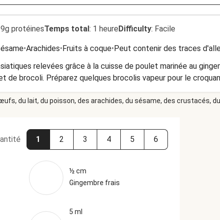
.9g protéines
Temps total
:
1 heure
Difficulty
:
Facile
 sésame
•
Arachides
•
Fruits à coque
•
Peut contenir des traces d'all
siatiques relevées grâce à la cuisse de poulet marinée au ginge
 de brocoli. Préparez quelques brocolis vapeur pour le croquant,
 œufs, du lait, du poisson, des arachides, du sésame, des crustacés, du 
antité
1
2
3
4
5
6
½ cm
Gingembre frais
5 ml