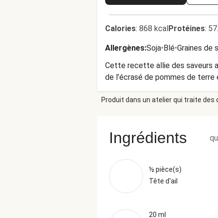
Calories
:
868 kcal
Protéines
:
57
Allergènes
:
Soja
•
Blé
•
Graines de
Cette recette allie des saveurs a
de l’écrasé de pommes de terre et
Produit dans un atelier qui traite des
Ingrédients
qu
½ pièce(s)
Tête d'ail
20 ml