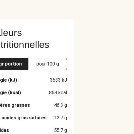
leurs
tritionnelles
ar portion
pour 100 g
gie (kJ)
3633
kJ
gie (kcal)
868
kcal
ères grasses
46.3
g
 acides gras saturés
12.7
g
ides
55.7
g