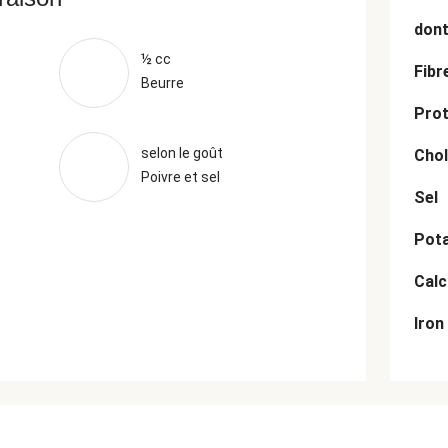
dont
½ cc
Fibr
Beurre
Prot
selon le goût
Chol
Poivre et sel
Sel
Pot
Cal
Iron