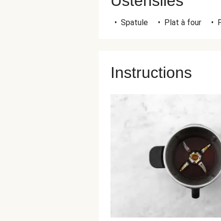
Ustensiles
•
Spatule
•
Plat à four
•
P
Instructions