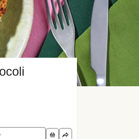
ocoli
é