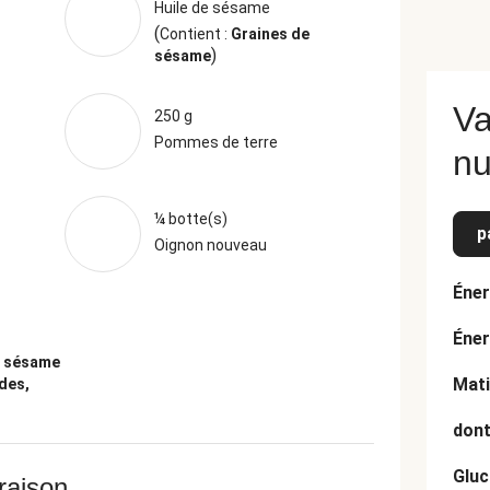
Huile de sésame
(
Contient :
Graines de
)
sésame
Va
250 g
Pommes de terre
nu
¼ botte(s)
p
Oignon nouveau
Éner
Éner
e sésame
Mati
des,
dont
Gluc
vraison