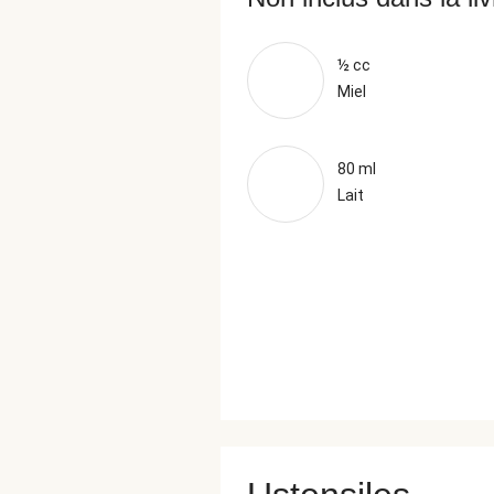
½ cc
Miel
80 ml
Lait