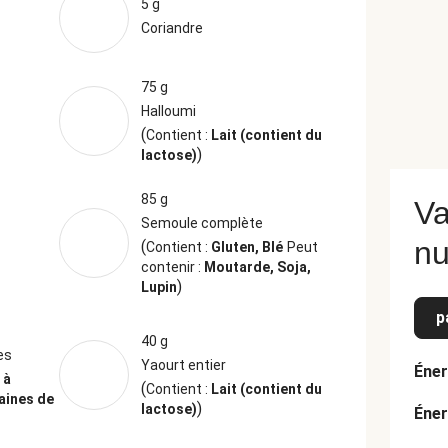
5 g
Coriandre
75 g
Halloumi
(
Contient :
Lait (contient du
)
lactose)
85 g
Va
Semoule complète
nu
(
Contient :
Gluten, Blé
Peut
contenir :
Moutarde, Soja,
)
Lupin
p
40 g
es
Yaourt entier
Éner
 à
(
Contient :
Lait (contient du
aines de
)
lactose)
Éner