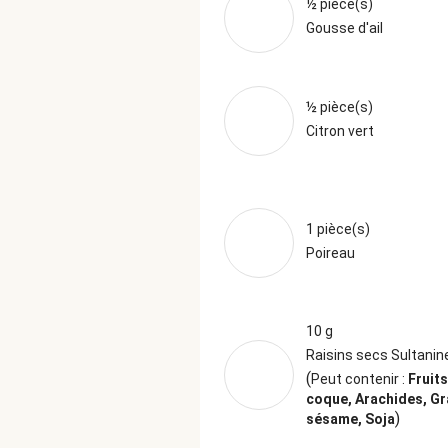
½ pièce(s)
Gousse d'ail
½ pièce(s)
Citron vert
1 pièce(s)
Poireau
10 g
Raisins secs Sultanin
(
Peut contenir :
Fruits
coque, Arachides, Gr
)
sésame, Soja