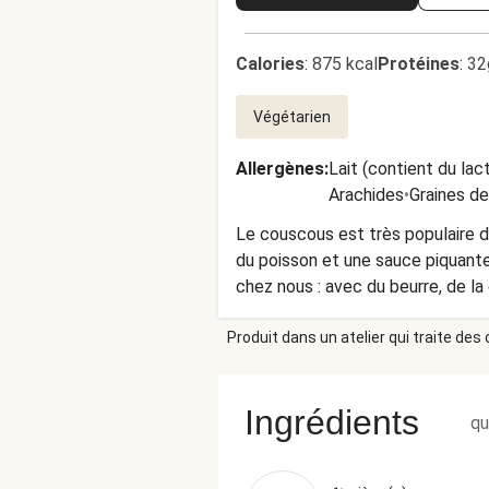
Calories
:
875 kcal
Protéines
:
32
Végétarien
Allergènes
:
Lait (contient du lac
Arachides
•
Graines d
Le couscous est très populaire d
du poisson et une sauce piquante.
chez nous : avec du beurre, de la
méditerranéens grâce à l’ajout de
Produit dans un atelier qui traite des
Ingrédients
qu