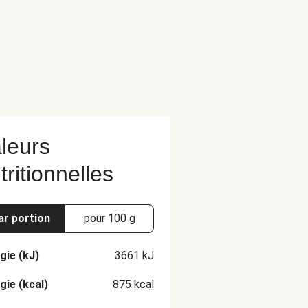
leurs
tritionnelles
ar portion
pour 100 g
gie (kJ)
3661
kJ
gie (kcal)
875
kcal