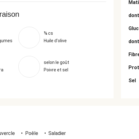
Mati
vraison
dont
Gluc
¾ cs
égumes
Huile d'olive
dont
Fibr
selon le goût
Prot
ra
Poivre et sel
Sel
uvercle
•
Poêle
•
Saladier