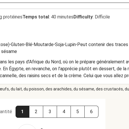
g protéines
Temps total
:
40 minutes
Difficulty
:
Difficile
tose)
•
Gluten
•
Blé
•
Moutarde
•
Soja
•
Lupin
•
Peut contenir des traces 
e sésame
ans les pays d’Afrique du Nord, où on le prépare généralement a
 En Égypte, en revanche, on l’apprécie plutôt en dessert, de la 
 cannelle, des raisins secs et de la crème. Celui que vous allez p
 halloumi, un fromage salé originaire de Chypre qui ne fond pas à 
 œufs, du lait, du poisson, des arachides, du sésame, des crustacés, du 
antité
1
2
3
4
5
6