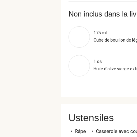
Non inclus dans la li
175 ml
Cube de bouillon de l
1 cs
Huile d'olive vierge ext
Ustensiles
•
Râpe
•
Casserole avec co