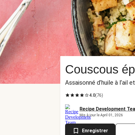
Couscous épi
Assaisonné d’huile à l’ail
4.0
(
76
)
Recipe Development Te
Mis à jour le April 01, 2026
Enregistrer