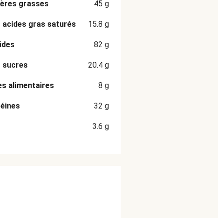
ères grasses
45
g
 acides gras saturés
15.8
g
ides
82
g
 sucres
20.4
g
es alimentaires
8
g
éines
32
g
3.6
g