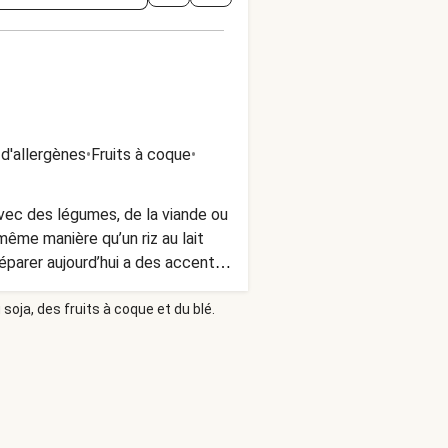
d'allergènes
•
Fruits à coque
•
vec des légumes, de la viande ou
même manière qu’un riz au lait
réparer aujourd’hui a des accents
la cuisson.
soja, des fruits à coque et du blé.