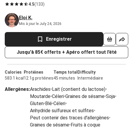
4.5
(
133
)
Eloi K.
Mis à jour le July 24, 2026
Enregistrer
Jusqu'à 85€ offerts + Apéro offert tout l’été
Calories
Protéines
Temps total
Difficulty
583.1 kcal
12.1g protéines
45 minutes
Intermédiaire
Allergènes
:
Arachides
•
Lait (contient du lactose)
•
Moutarde
•
Céleri
•
Graines de sésame
•
Soja
•
Gluten
•
Blé
•
Céleri
•
Anhydride sulfureux et sulfites
•
Peut contenir des traces d'allergènes
•
Graines de sésame
•
Fruits à coque