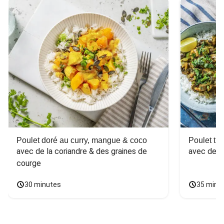
Poulet doré au curry, mangue & coco
Poulet tha
avec de la coriandre & des graines de 
avec des 
courge
30 minutes
35 minu