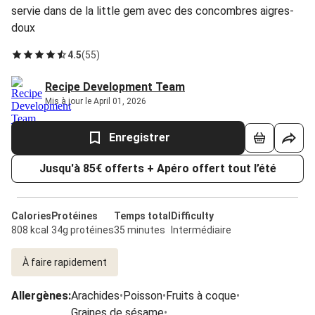
servie dans de la little gem avec des concombres aigres-
doux
4.5
(
55
)
Recipe Development Team
Mis à jour le April 01, 2026
Enregistrer
Jusqu'à 85€ offerts + Apéro offert tout l’été
Calories
Protéines
Temps total
Difficulty
808 kcal
34g protéines
35 minutes
Intermédiaire
À faire rapidement
Allergènes
:
Arachides
•
Poisson
•
Fruits à coque
•
Graines de sésame
•