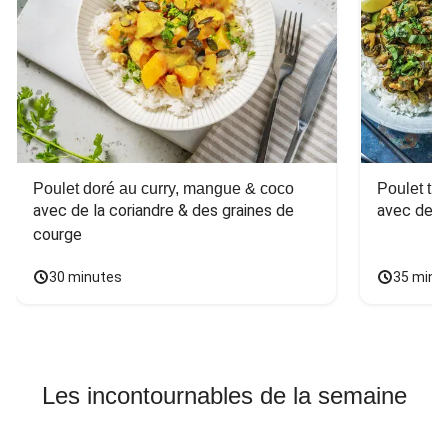
Poulet doré au curry, mangue & coco
Poulet tha
avec de la coriandre & des graines de 
avec des 
courge
30 minutes
35 minu
Les incontournables de la semaine