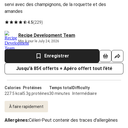
servi avec des champignons, de la roquette et des
amandes
4.5
(
229
)
Recipe Development Team
Mis à jour le July 24, 2026
Enregistrer
Jusqu'à 85€ offerts + Apéro offert tout l’été
Calories
Protéines
Temps total
Difficulty
227.5 kcal
5.3g protéines
30 minutes
Intermédiaire
À faire rapidement
Allergènes
:
Céleri
•
Peut contenir des traces d'allergènes