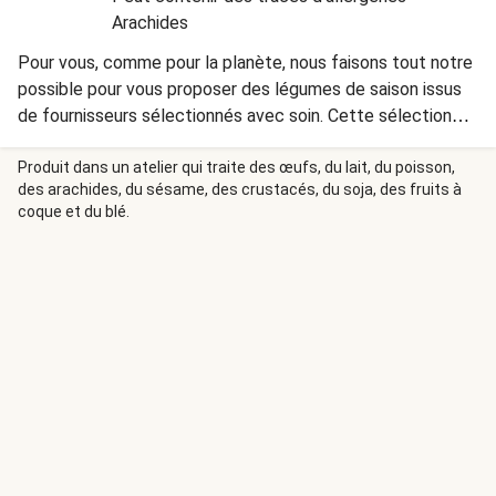
Arachides
Pour vous, comme pour la planète, nous faisons tout notre
possible pour vous proposer des légumes de saison issus
de fournisseurs sélectionnés avec soin. Cette sélection
rigoureuse garantit des ingrédients riches en saveurs, pour
le plus grand plaisir de vos papilles. Le pesto utilisé dans
Produit dans un atelier qui traite des œufs, du lait, du poisson,
des arachides, du sésame, des crustacés, du soja, des fruits à
ce plat contient de la présure animale. Retrouvez l’origine
coque et du blé.
des ingrédients présents dans vos recettes :
https://www.hellofresh.fr/about/origine-ingredients