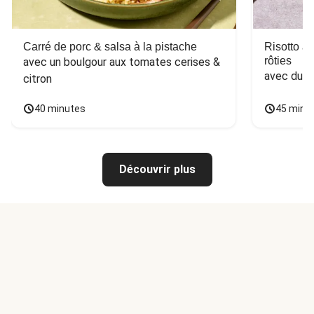
Carré de porc & salsa à la pistache
Risotto a
rôties
avec un boulgour aux tomates cerises & 
avec du 
citron
40 minutes
45 minu
Découvrir plus