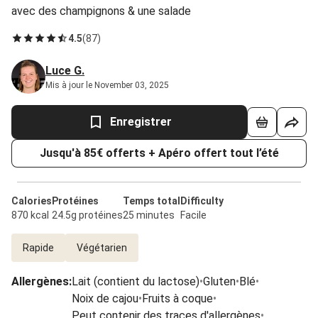
avec des champignons & une salade
4.5
(
87
)
Luce G.
Mis à jour le November 03, 2025
Enregistrer
Jusqu'à 85€ offerts + Apéro offert tout l’été
Calories
Protéines
Temps total
Difficulty
870 kcal
24.5g protéines
25 minutes
Facile
Rapide
Végétarien
Allergènes
:
Lait (contient du lactose)
•
Gluten
•
Blé
•
Noix de cajou
•
Fruits à coque
•
Peut contenir des traces d'allergènes
•