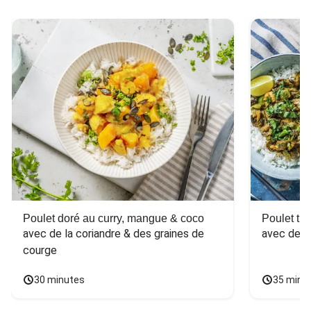
Poulet doré au curry, mangue & coco
Poulet tha
avec de la coriandre & des graines de 
avec des 
courge
30 minutes
35 minu