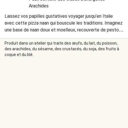
Arachides
Laissez vos papilles gustatives voyager jusqu’en Italie
avec cette pizza naan qui bouscule les traditions. Imaginez
une base de naan doux et moelleux, recouverte de pesto
frais et parfumé, surmontée de jambon blanc fondant et
de mozzarella, le tout couronné d’un œuf parfaitement
Produit dans un atelier qui traite des œufs, du lait, du poisson,
des arachides, du sésame, des crustacés, du soja, des fruits à
cuit. Chaque bouchée vous transporte dans un voyage
coque et du blé.
gustatif original, avec des textures variées. Essayez cette
pizza naan et vous ne regarderez plus jamais la pizza de la
même manière !