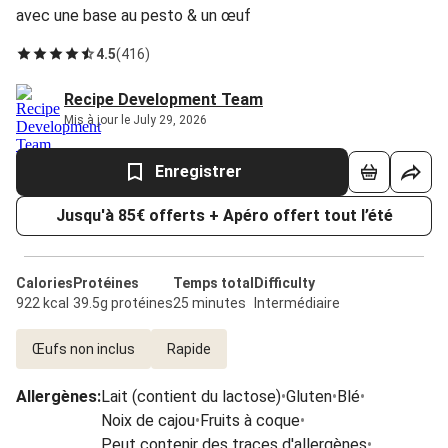
avec une base au pesto & un œuf
4.5
(
416
)
Recipe Development Team
Mis à jour le July 29, 2026
Enregistrer
Jusqu'à 85€ offerts + Apéro offert tout l’été
Calories
Protéines
Temps total
Difficulty
922 kcal
39.5g protéines
25 minutes
Intermédiaire
Œufs non inclus
Rapide
Allergènes
:
Lait (contient du lactose)
•
Gluten
•
Blé
•
Noix de cajou
•
Fruits à coque
•
Peut contenir des traces d'allergènes
•