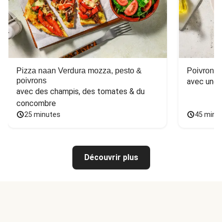
Pizza naan Verdura mozza, pesto &
Poivron f
poivrons
avec une 
avec des champis, des tomates & du 
concombre
25 minutes
45 minu
Découvrir plus