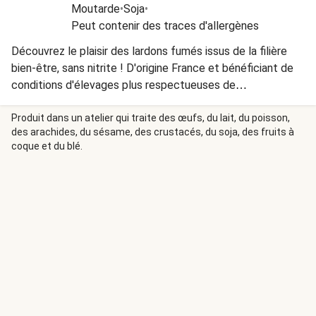
Moutarde
•
Soja
•
Peut contenir des traces d'allergènes
Découvrez le plaisir des lardons fumés issus de la filière
bien-être, sans nitrite ! D'origine France et bénéficiant de
conditions d'élevages plus respectueuses de
l'environnement et du bien-être animal, cette viande
utilisée pour nos lardons bénéficie d'un goût délicat et
Produit dans un atelier qui traite des œufs, du lait, du poisson,
des arachides, du sésame, des crustacés, du soja, des fruits à
unique.
coque et du blé.