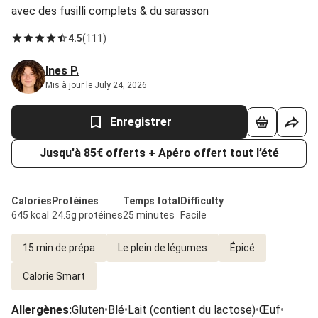
avec des fusilli complets & du sarasson
4.5
(
111
)
Ines P.
Mis à jour le July 24, 2026
Enregistrer
Jusqu'à 85€ offerts + Apéro offert tout l’été
Calories
Protéines
Temps total
Difficulty
645 kcal
24.5g protéines
25 minutes
Facile
15 min de prépa
Le plein de légumes
Épicé
Calorie Smart
Allergènes
:
Gluten
•
Blé
•
Lait (contient du lactose)
•
Œuf
•