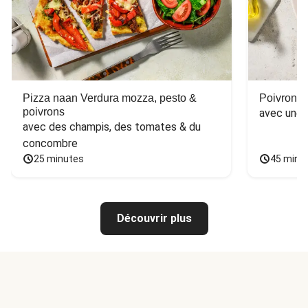
Pizza naan Verdura mozza, pesto &
Poivron f
poivrons
avec une 
avec des champis, des tomates & du 
concombre
25 minutes
45 minu
Découvrir plus