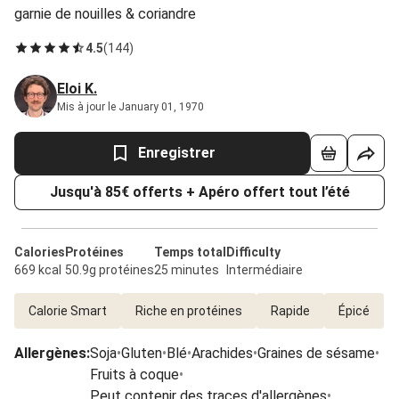
garnie de nouilles & coriandre
4.5
(
144
)
Eloi K.
Mis à jour le January 01, 1970
Enregistrer
Jusqu'à 85€ offerts + Apéro offert tout l’été
Calories
Protéines
Temps total
Difficulty
669 kcal
50.9g protéines
25 minutes
Intermédiaire
Calorie Smart
Riche en protéines
Rapide
Épicé
Allergènes
:
Soja
•
Gluten
•
Blé
•
Arachides
•
Graines de sésame
•
Fruits à coque
•
Peut contenir des traces d'allergènes
•