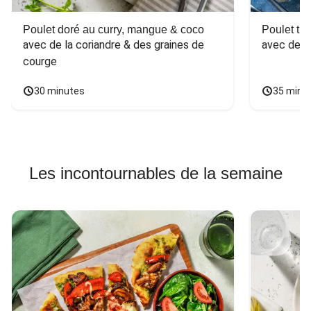
Poulet doré au curry, mangue & coco
Poulet tha
avec de la coriandre & des graines de 
avec des 
courge
30 minutes
35 minu
Les incontournables de la semaine