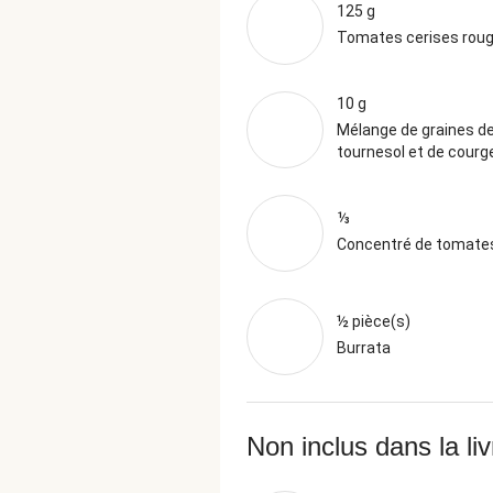
125 g
Tomates cerises rou
10 g
Mélange de graines d
tournesol et de courg
⅓
Concentré de tomate
½ pièce(s)
Burrata
Non inclus dans la li