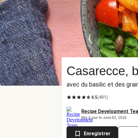
Casarecce, b
avec du basilic et des grai
4.5
(
491
)
Recipe Development Te
Mis à jour le June 02, 2026
Enregistrer