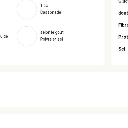
Gluc
1 cc
Cassonade
dont
Fibr
selon le goût
ou de
Prot
Poivre et sel
Sel