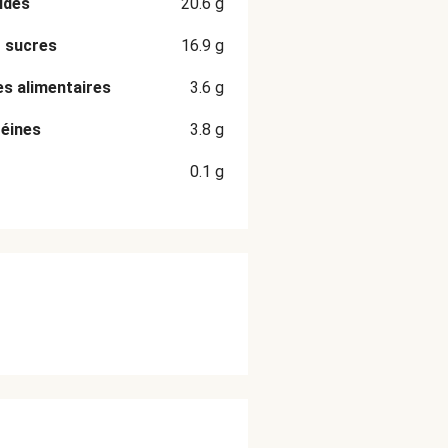
ides
20.6
g
 sucres
16.9
g
es alimentaires
3.6
g
éines
3.8
g
0.1
g