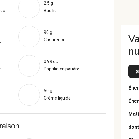
2.5 g
ges
Basilic
90 g
Va
e
Casarecce
e
nu
0.99 cc
s
Paprika en poudre
p
Éner
50 g
Crème liquide
Éner
Mati
vraison
dont