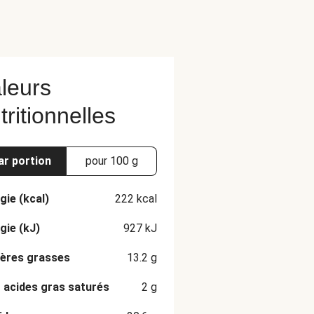
leurs
tritionnelles
ar portion
pour 100 g
gie (kcal)
222
kcal
gie (kJ)
927
kJ
ères grasses
13.2
g
 acides gras saturés
2
g