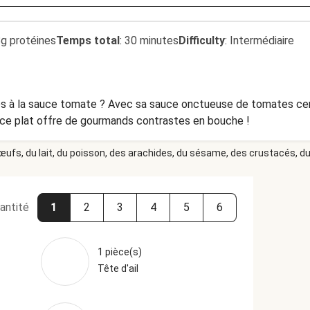
8g protéines
Temps total
:
30 minutes
Difficulty
:
Intermédiaire
s à la sauce tomate ? Avec sa sauce onctueuse de tomates ceris
, ce plat offre de gourmands contrastes en bouche !
 œufs, du lait, du poisson, des arachides, du sésame, des crustacés, du 
antité
1
2
3
4
5
6
1 pièce(s)
Tête d'ail