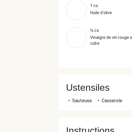
1 cs
Huile d'olive
½ cs
Vinaigre de vin rouge 
cidre
Ustensiles
•
Sauteuse
•
Casserole
Instructions