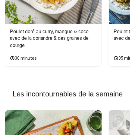
Poulet doré au curry, mangue & coco
Poulet tha
avec de la coriandre & des graines de 
avec des 
courge
30 minutes
35 minu
Les incontournables de la semaine