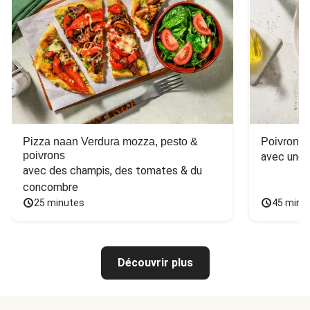
Pizza naan Verdura mozza, pesto &
Poivron f
poivrons
avec une 
avec des champis, des tomates & du 
concombre
25 minutes
45 minu
Découvrir plus