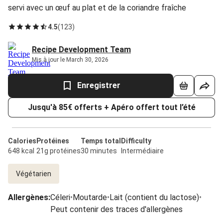
servi avec un œuf au plat et de la coriandre fraîche
4.5
(
123
)
Recipe Development Team
Mis à jour le March 30, 2026
Enregistrer
Jusqu'à 85€ offerts + Apéro offert tout l’été
Calories
Protéines
Temps total
Difficulty
648 kcal
21g protéines
30 minutes
Intermédiaire
Végétarien
Allergènes
:
Céleri
•
Moutarde
•
Lait (contient du lactose)
•
Peut contenir des traces d'allergènes