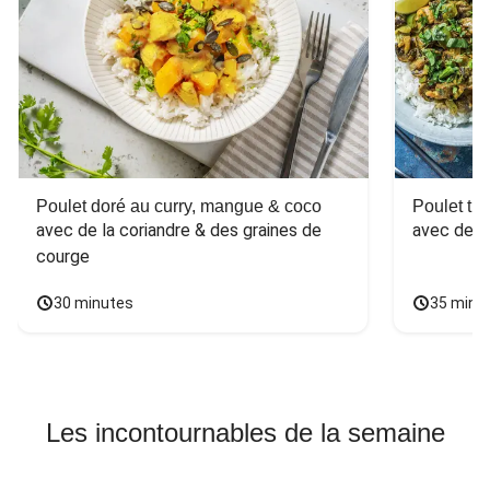
Poulet doré au curry, mangue & coco
Poulet tha
avec de la coriandre & des graines de 
avec des 
courge
30 minutes
35 minu
Les incontournables de la semaine