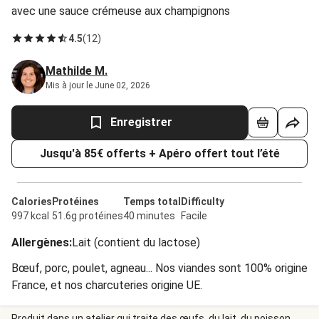
avec une sauce crémeuse aux champignons
4.5
(
12
)
Mathilde M.
Mis à jour le June 02, 2026
Enregistrer
Jusqu'à 85€ offerts + Apéro offert tout l’été
Calories
Protéines
Temps total
Difficulty
997 kcal
51.6g protéines
40 minutes
Facile
Allergènes
:
Lait (contient du lactose)
Bœuf, porc, poulet, agneau... Nos viandes sont 100% origine
France, et nos charcuteries origine UE.
Produit dans un atelier qui traite des œufs, du lait, du poisson,