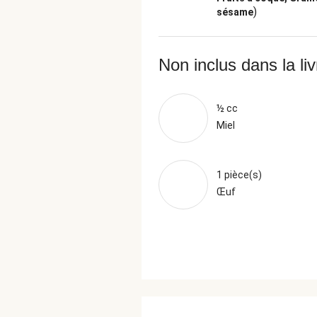
)
sésame
Non inclus dans la li
½ cc
Miel
1 pièce(s)
Œuf