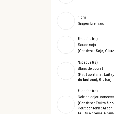
1 cm
Gingembre frais
½ sachet(s)
Sauce soja
(
Contient :
Soja, Glut
½ paquet(s)
Blanc de poulet
(
Peut contenir :
Lait (
)
du lactose), Gluten
½ sachet(s)
Noix de cajou concas
(
Contient :
Fruits à c
Peut contenir :
Arachi
Fruits à coque, Grain