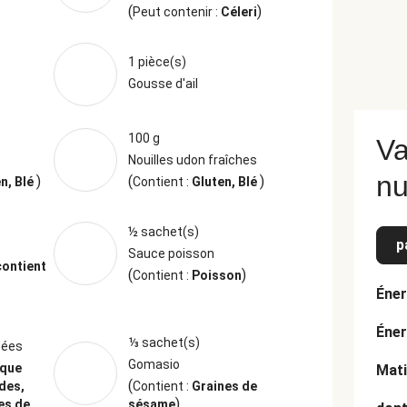
(
)
Peut contenir :
Céleri
1 pièce(s)
Gousse d'ail
100 g
Va
Nouilles udon fraîches
nu
)
(
)
en, Blé
Contient :
Gluten, Blé
½ sachet(s)
p
Sauce poisson
contient
(
)
Contient :
Poisson
Éner
Éner
⅓ sachet(s)
sées
Gomasio
oque
Mati
(
des,
Contient :
Graines de
)
es de
sésame