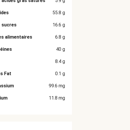
 acides gras saturés
5.9
g
ides
55.8
g
 sucres
16.6
g
es alimentaires
6.8
g
éines
40
g
8.4
g
s Fat
0.1
g
assium
99.6
mg
cium
11.8
mg