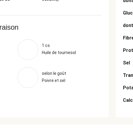
dont
Gluc
dont
vraison
Fibr
1 cs
Prot
Huile de tournesol
Sel
selon le goût
Tran
Poivre et sel
Pot
Cal