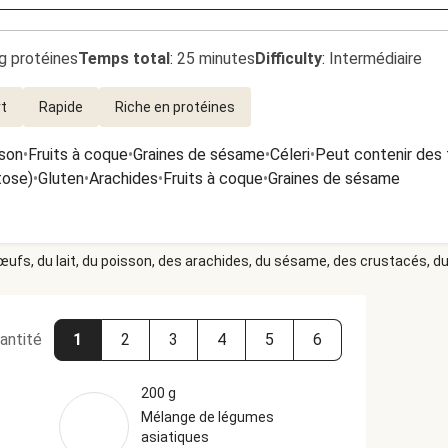
g protéines
Temps total
:
25 minutes
Difficulty
:
Intermédiaire
rt
Rapide
Riche en protéines
son
•
Fruits à coque
•
Graines de sésame
•
Céleri
•
Peut contenir des 
tose)
•
Gluten
•
Arachides
•
Fruits à coque
•
Graines de sésame
 œufs, du lait, du poisson, des arachides, du sésame, des crustacés, du 
antité
1
2
3
4
5
6
200 g
Mélange de légumes
asiatiques