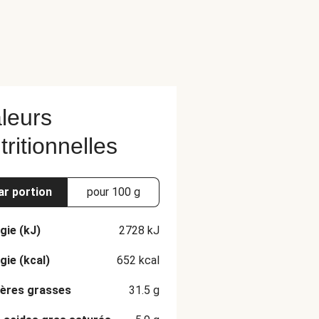
leurs
tritionnelles
ar portion
pour 100 g
gie (kJ)
2728
kJ
gie (kcal)
652
kcal
ères grasses
31.5
g