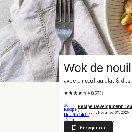
Wok de nouil
avec un œuf au plat & des 
4.0
(
579
)
Recipe Development Te
Mis à jour le November 03, 2025
Enregistrer