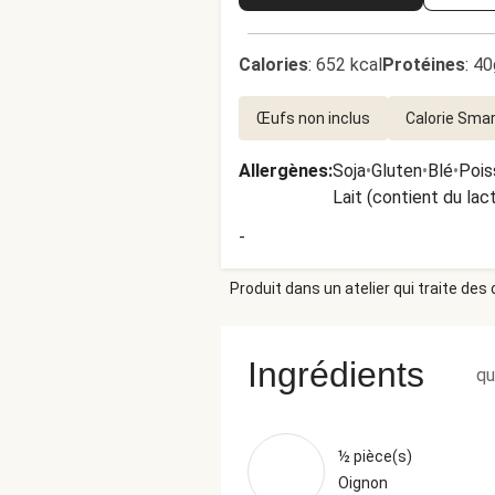
Calories
:
652 kcal
Protéines
:
40
Œufs non inclus
Calorie Sma
Allergènes
:
Soja
•
Gluten
•
Blé
•
Pois
Lait (contient du lac
-
Produit dans un atelier qui traite des
Ingrédients
qu
½ pièce(s)
Oignon