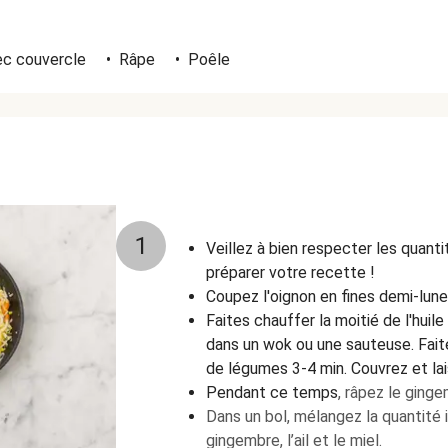
ec couvercle
•
Râpe
•
Poêle
1
Veillez à bien respecter les quant
préparer votre recette !
Coupez l'oignon en fines demi-lune
Faites chauffer la moitié de l'huil
dans un wok ou une sauteuse. Faite
de légumes 3-4 min. Couvrez et lai
Pendant ce temps
, râpez le gingem
Dans un bol, mélangez la quantité 
gingembre, l’ail et le miel.