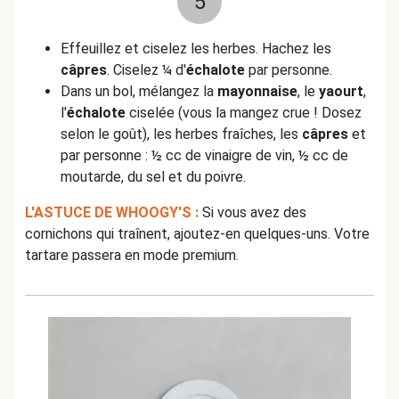
5
Effeuillez et ciselez les herbes. Hachez les
câpres
. Ciselez ¼ d'
échalote
par personne.
Dans un bol, mélangez la
mayonnaise
, le
yaourt
,
l'
échalote
ciselée (vous la mangez crue ! Dosez
selon le goût), les herbes fraîches, les
câpres
et
par personne : ½ cc de vinaigre de vin, ½ cc de
moutarde, du sel et du poivre.
L'ASTUCE DE WHOOGY'S :
Si vous avez des
cornichons qui traînent, ajoutez-en quelques-uns. Votre
tartare passera en mode premium.