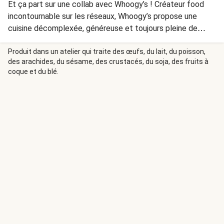
Et ça part sur une collab avec Whoogy’s ! Créateur food
incontournable sur les réseaux, Whoogy’s propose une
cuisine décomplexée, généreuse et toujours pleine de
goût. Avec HelloFresh, il a créé des recettes à son image :
des associations qui claquent, des tips qui font la diff’ et
Produit dans un atelier qui traite des œufs, du lait, du poisson,
des arachides, du sésame, des crustacés, du soja, des fruits à
un petit twist qui rend chaque recette unique. Allez, on
coque et du blé.
enfile casquette et tablier, et on se fait plaisir. À chaque
bouchée. Tout l’été.