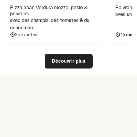
Pizza naan Verdura mozza, pesto &
Poivron f
poivrons
avec une 
avec des champis, des tomates & du 
concombre
25 minutes
45 minu
Découvrir plus