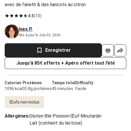
avec de l'aneth & des haricots au citron
4.5
(
10
)
Ines P.
Mis à jour le July 02, 2026
Enregistrer
Jusqu'à 85€ offerts + Apéro offert tout l’été
Calories
Protéines
Temps total
Difficulty
1096 kcal
35.8g protéines
45 minutes
Facile
Œufs non inclus
Allergènes
:
Gluten
•
Blé
•
Poisson
•
Œuf
•
Moutarde
•
Lait (contient du lactose)