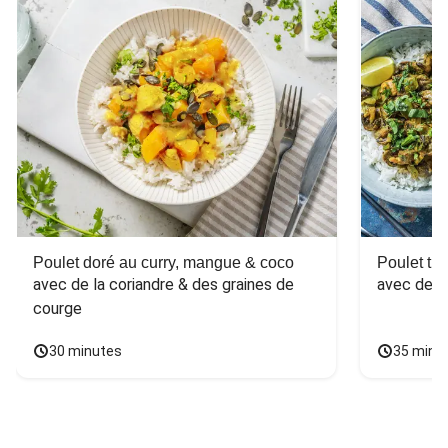
Poulet doré au curry, mangue & coco
Poulet tha
avec de la coriandre & des graines de 
avec des 
courge
30 minutes
35 minu