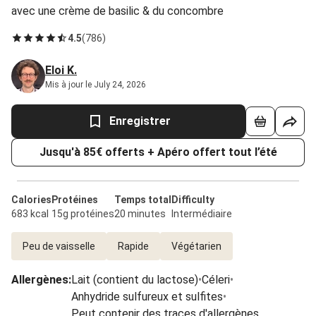
avec une crème de basilic & du concombre
4.5
(
786
)
Eloi K.
Mis à jour le July 24, 2026
Enregistrer
Jusqu'à 85€ offerts + Apéro offert tout l’été
Calories
Protéines
Temps total
Difficulty
683 kcal
15g protéines
20 minutes
Intermédiaire
Peu de vaisselle
Rapide
Végétarien
Allergènes
:
Lait (contient du lactose)
•
Céleri
•
Anhydride sulfureux et sulfites
•
Peut contenir des traces d'allergènes