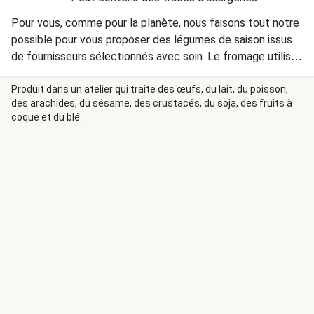
Pour vous, comme pour la planète, nous faisons tout notre
possible pour vous proposer des légumes de saison issus
de fournisseurs sélectionnés avec soin. Le fromage utilisé
dans ce plat contient de la présure animale. Retrouvez
l’origine des ingrédients présents dans vos recettes :
Produit dans un atelier qui traite des œufs, du lait, du poisson,
des arachides, du sésame, des crustacés, du soja, des fruits à
https://www.hellofresh.fr/about/origine-ingredients
coque et du blé.