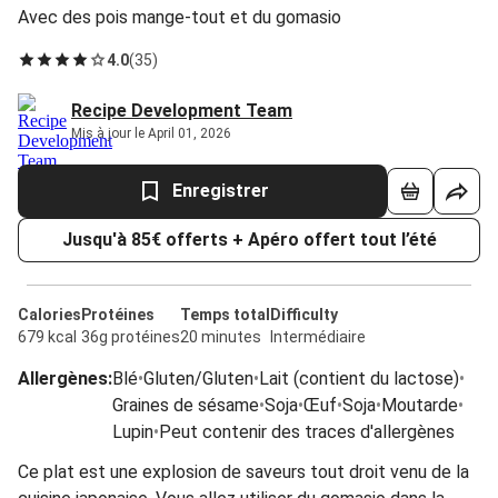
Avec des pois mange-tout et du gomasio
4.0
(
35
)
Recipe Development Team
Mis à jour le April 01, 2026
Enregistrer
Jusqu'à 85€ offerts + Apéro offert tout l’été
Calories
Protéines
Temps total
Difficulty
679 kcal
36g protéines
20 minutes
Intermédiaire
Allergènes
:
Blé
•
Gluten/Gluten
•
Lait (contient du lactose)
•
Graines de sésame
•
Soja
•
Œuf
•
Soja
•
Moutarde
•
Lupin
•
Peut contenir des traces d'allergènes
Ce plat est une explosion de saveurs tout droit venu de la