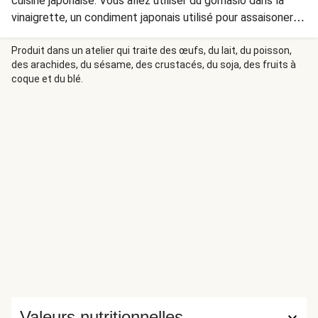
cuisine japonaise. Vous allez utiliser du gomasio dans la
vinaigrette, un condiment japonais utilisé pour assaisoner
les plats : les Japonais l'utilisent comme nous utilisons le
sel. Le gomasio est composé à 90% de "goma", ou graines
Produit dans un atelier qui traite des œufs, du lait, du poisson,
des arachides, du sésame, des crustacés, du soja, des fruits à
de sésame et à 10% de "sio", sel marin.
coque et du blé.
Valeurs nutritionnelles