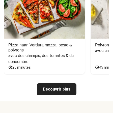
Pizza naan Verdura mozza, pesto &
Poivron f
poivrons
avec une 
avec des champis, des tomates & du 
concombre
25 minutes
45 minu
Découvrir plus