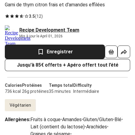
Garni de thym citron frais et d'amandes effilées
3.5
(
12
)
Recipe Development Team
Mis à jour le April 01, 2026
Enregistrer
Jusqu'à 85€ offerts + Apéro offert tout l’été
Calories
Protéines
Temps total
Difficulty
736 kcal
26g protéines
35 minutes
Intermédiaire
Végétarien
Allergènes
:
Fruits à coque
•
Amandes
•
Gluten/Gluten
•
Blé
•
Lait (contient du lactose)
•
Arachides
•
Graines de sésame
•