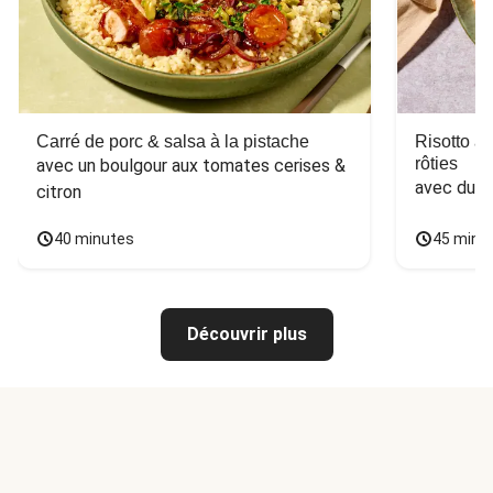
Carré de porc & salsa à la pistache
Risotto a
rôties
avec un boulgour aux tomates cerises & 
avec du 
citron
40 minutes
45 minu
Découvrir plus