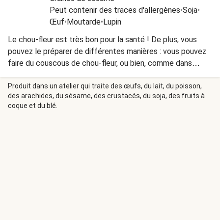
Peut contenir des traces d'allergènes
•
Soja
•
Œuf
•
Moutarde
•
Lupin
Le chou-fleur est très bon pour la santé ! De plus, vous
pouvez le préparer de différentes manières : vous pouvez
faire du couscous de chou-fleur, ou bien, comme dans
cette recette-ci, le faire brunir à la sauteuse. Les
fleurettes deviennent délicieusement croustillantes à
Produit dans un atelier qui traite des œufs, du lait, du poisson,
des arachides, du sésame, des crustacés, du soja, des fruits à
l'extérieur et fondantes à l'intérieur. Vous obtiendrez un
coque et du blé.
goût de noisette, ce qui s'associe très bien avec les
amandes.