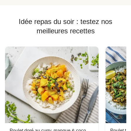
Idée repas du soir : testez nos
meilleures recettes
Poulet doré au curry, mangue & coco
Poulet tha