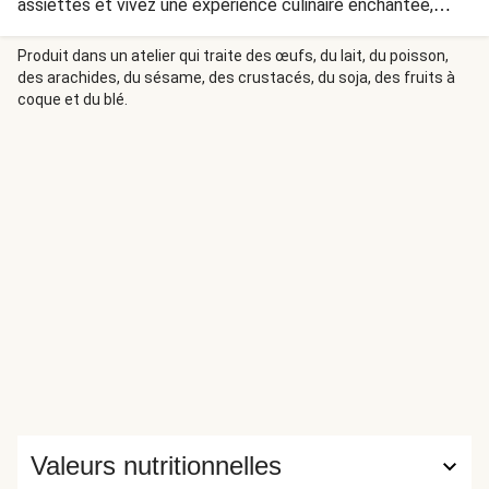
assiettes et vivez une expérience culinaire enchantée,
trépidante, épique, voire cosmique, à partager en famille ou
entre amis ! Dans le smoothie du futur aux jolies couleurs
Produit dans un atelier qui traite des œufs, du lait, du poisson,
des arachides, du sésame, des crustacés, du soja, des fruits à
de Eve : myrtilles juteuses, bananes et douceur coco. Une
coque et du blé.
fusion cosmique pour une expédition délicieuse dans
l’univers de Discoveryland aux côtés de Wall-E.
Valeurs nutritionnelles