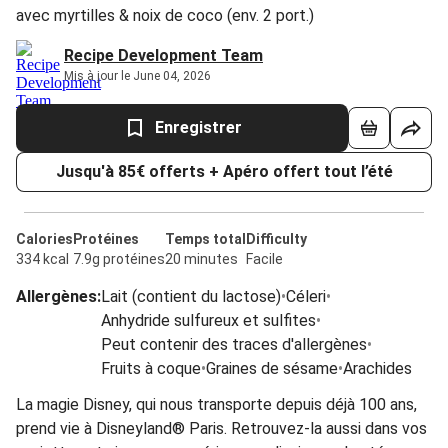
avec myrtilles & noix de coco (env. 2 port.)
Recipe Development Team
Mis à jour le June 04, 2026
Enregistrer
Jusqu'à 85€ offerts + Apéro offert tout l’été
Calories
Protéines
Temps total
Difficulty
334 kcal
7.9g protéines
20 minutes
Facile
Allergènes
:
Lait (contient du lactose)
•
Céleri
•
Anhydride sulfureux et sulfites
•
Peut contenir des traces d'allergènes
•
Fruits à coque
•
Graines de sésame
•
Arachides
La magie Disney, qui nous transporte depuis déjà 100 ans,
prend vie à Disneyland® Paris. Retrouvez-la aussi dans vos