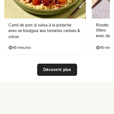
Carré de porc & salsa à la pistache
Risotto a
rôties
avec un boulgour aux tomates cerises & 
avec du 
citron
40 minutes
45 minu
Découvrir plus