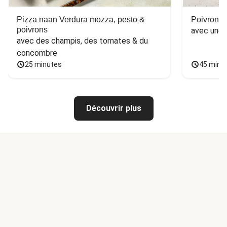
Pizza naan Verdura mozza, pesto &
Poivron f
poivrons
avec une 
avec des champis, des tomates & du 
concombre
25 minutes
45 minu
Découvrir plus