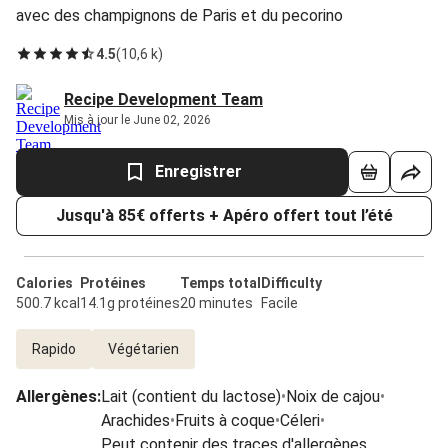
avec des champignons de Paris et du pecorino
4.5
(
10,6 k
)
Recipe Development Team
Mis à jour le June 02, 2026
Enregistrer
Jusqu'à 85€ offerts + Apéro offert tout l’été
Calories
Protéines
Temps total
Difficulty
500.7 kcal
14.1g protéines
20 minutes
Facile
Rapido
Végétarien
Allergènes
:
Lait (contient du lactose)
•
Noix de cajou
•
Arachides
•
Fruits à coque
•
Céleri
•
Peut contenir des traces d'allergènes