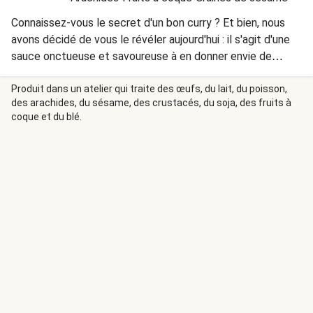
Connaissez-vous le secret d'un bon curry ? Et bien, nous
avons décidé de vous le révéler aujourd'hui : il s'agit d'une
sauce onctueuse et savoureuse à en donner envie de
lécher la casserole (ou la cuve du robot de cuisine !). Celle-
ci est composée de mangue, de lait de coco, de gingembre
Produit dans un atelier qui traite des œufs, du lait, du poisson,
des arachides, du sésame, des crustacés, du soja, des fruits à
et bien sûr, de curry. Vous nous en direz des nouvelles !
coque et du blé.