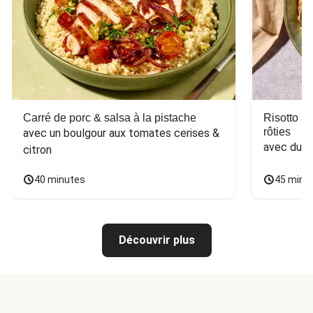
Carré de porc & salsa à la pistache
Risotto a
rôties
avec un boulgour aux tomates cerises & 
avec du 
citron
40 minutes
45 minu
Découvrir plus