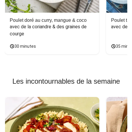
Poulet doré au curry, mangue & coco
Poulet tha
avec de la coriandre & des graines de 
avec des 
courge
30 minutes
35 minu
Les incontournables de la semaine