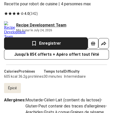
Recette pour robot de cuisine | 4 personnes max
4.0
(
342
)
Recipe Development Team
Mis à jour le July 24, 2026
Enregistrer
Jusqu'à 85€ offerts + Apéro offert tout l’été
Calories
Protéines
Temps total
Difficulty
605 kcal
36.2g protéines
30 minutes
Intermédiaire
Épicé
Allergènes
:
Moutarde
•
Céleri
•
Lait (contient du lactose)
•
Gluten
•
Peut contenir des traces d'allergènes
•
Arachides
•
Fruits à coque
•
Graines de sésame