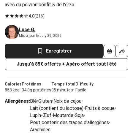
avec du poivron confit & de l'orzo
4.0
(
216
)
Luce G.
Mis à jour le July 29, 2026
Enregistrer
Jusqu'à 85€ offerts + Apéro offert tout l’été
Calories
Protéines
Temps total
Difficulty
858 kcal
34.8g protéines
35 minutes
Facile
Allergènes
:
Blé
•
Gluten
•
Noix de cajou
•
Lait (contient du lactose)
•
Fruits à coque
•
Lupin
•
Œuf
•
Moutarde
•
Soja
•
Peut contenir des traces d'allergènes
•
Arachides