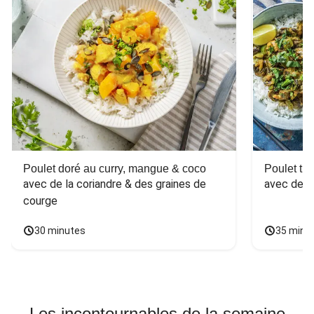
Poulet doré au curry, mangue & coco
Poulet tha
avec de la coriandre & des graines de 
avec des 
courge
30 minutes
35 minu
Les incontournables de la semaine