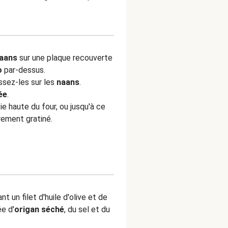
aans
sur une plaque recouverte
o
par-dessus.
issez-les sur les
naans
.
ée
.
ie haute du four, ou jusqu'à ce
rement gratiné.
t un filet d'huile d'olive et de
e d'
origan séché
, du sel et du