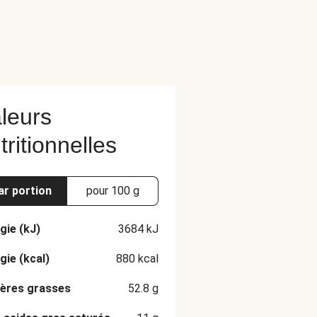
leurs
tritionnelles
ar portion
pour 100 g
gie (kJ)
3684
kJ
gie (kcal)
880
kcal
ères grasses
52.8
g