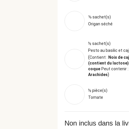
⅓ sachet(s)
Origan séché
½ sachet(s)
Pesto au basilic et ca
(
Contient :
Noix de caj
(contient du lactose),
coque
Peut contenir :
)
Arachides
½ pièce(s)
Tomate
Non inclus dans la li