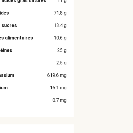
 acides gras saturés
11
g
ides
71.8
g
 sucres
13.4
g
es alimentaires
10.6
g
éines
25
g
2.5
g
assium
619.6
mg
cium
16.1
mg
0.7
mg