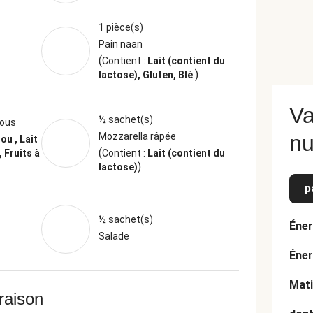
1 pièce(s)
Pain naan
(
Contient :
Lait (contient du
)
lactose), Gluten, Blé
Va
½ sachet(s)
jous
Mozzarella râpée
nu
ou , Lait
(
 Fruits à
Contient :
Lait (contient du
)
lactose)
p
½ sachet(s)
Éner
Salade
Éner
Mati
vraison