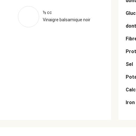
dont
½ cc
Gluc
Vinaigre balsamique noir
dont
Fibr
Prot
Sel
Pot
Cal
Iron