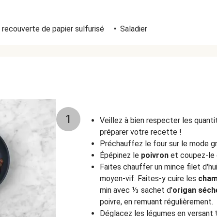
 recouverte de papier sulfurisé
•
Saladier
1
Veillez à bien respecter les quant
préparer votre recette !
Préchauffez le four sur le mode gr
Épépinez le
poivron
et coupez-le 
Faites chauffer un mince filet d'hu
moyen-vif. Faites-y cuire les
cham
min avec ⅓ sachet d'
origan séch
poivre, en remuant régulièrement.
Déglacez les légumes en versant ½