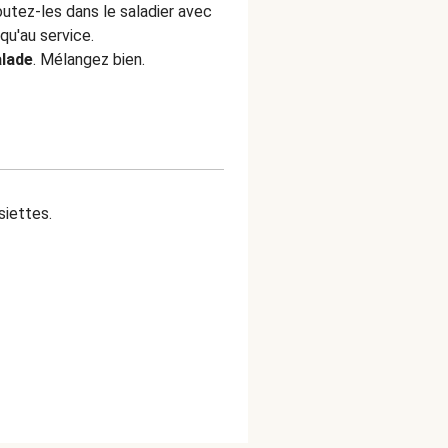
joutez-les dans le saladier avec
squ'au service.
alade
. Mélangez bien.
siettes.