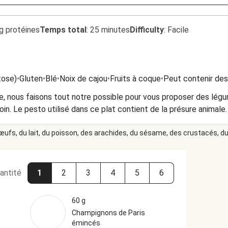
g protéines
Temps total
:
25 minutes
Difficulty
:
Facile
tose)
•
Gluten
•
Blé
•
Noix de cajou
•
Fruits à coque
•
Peut contenir des
, nous faisons tout notre possible pour vous proposer des légu
in. Le pesto utilisé dans ce plat contient de la présure animale.
 œufs, du lait, du poisson, des arachides, du sésame, des crustacés, du 
antité
1
2
3
4
5
6
60 g
Champignons de Paris
émincés