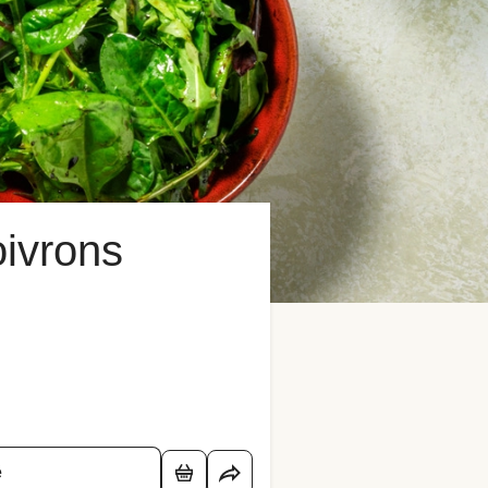
ivrons
é