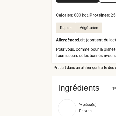
Calories
:
880 kcal
Protéines
:
25
Rapide
Végétarien
Allergènes
:
Lait (contient du lac
Pour vous, comme pour la planète
fournisseurs sélectionnés avec so
Produit dans un atelier qui traite des
Ingrédients
qu
½ pièce(s)
Poivron