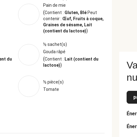
Pain de mie
(
Contient :
Gluten, Blé
Peut
contenir :
Œuf, Fruits à coque,
Graines de sésame, Lait
)
(contient du lactose)
½ sachet(s)
Gouda râpé
(
ent du
Contient :
Lait (contient du
Va
)
lactose)
nu
½ pièce(s)
Tomate
p
Éner
Éner