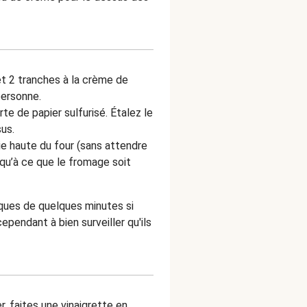
t 2 tranches à la crème de
personne.
te de papier sulfurisé. Étalez le
us.
ie haute du four (sans attendre
squ’à ce que le fromage soit
ques de quelques minutes si
ependant à bien surveiller qu'ils
, faites une vinaigrette en