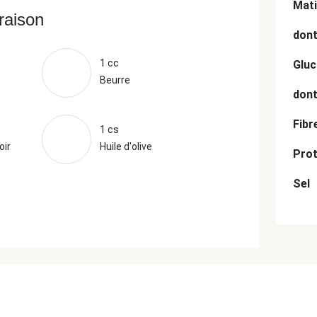
Mati
vraison
dont
1 cc
Gluc
Beurre
dont
Fibr
1 cs
oir
Huile d'olive
Prot
Sel