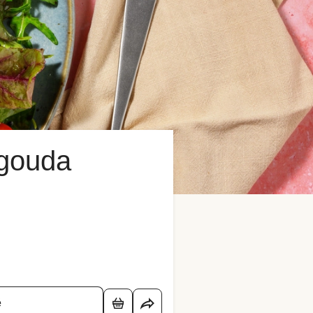
 gouda
é