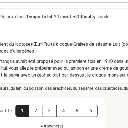
.9g protéines
Temps total
:
20 minutes
Difficulty
:
Facile
tient du lactose)
•
Œuf
•
Fruits à coque
•
Graines de sésame
•
Lait (c
aces d'allergènes
rançais aurait été proposé pour la première fois en 1910 dans un 
'hui, vous allez le préparer avec du jambon et une crème de gou
le servir avec un œuf au plat par-dessus : le croque-monsieur
 œufs, du lait, du poisson, des arachides, du sésame, des crustacés, du 
antité
1
2
3
4
5
6
4 tranche(s)