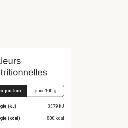
leurs
tritionnelles
ar portion
pour 100 g
gie (kJ)
3379
kJ
gie (kcal)
808
kcal