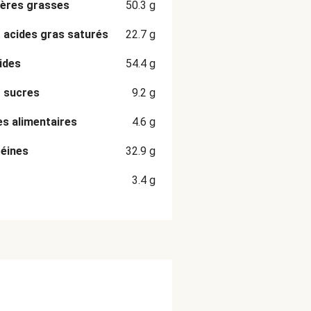
ères grasses
50.3
g
 acides gras saturés
22.7
g
ides
54.4
g
 sucres
9.2
g
es alimentaires
4.6
g
éines
32.9
g
3.4
g