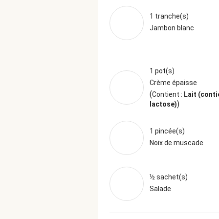
1 tranche(s)
Jambon blanc
1 pot(s)
Crème épaisse
(
Contient :
Lait (conti
)
lactose)
1 pincée(s)
Noix de muscade
½ sachet(s)
Salade