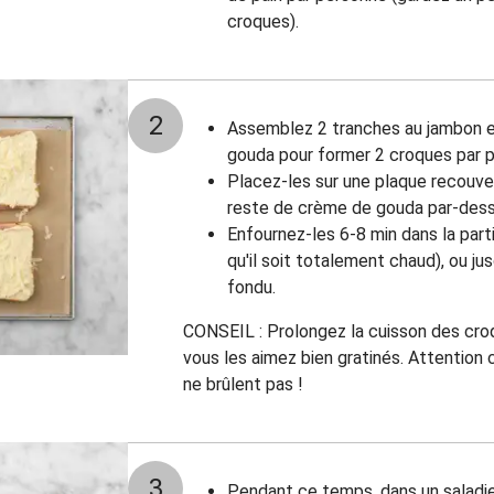
croques).
2
Assemblez 2 tranches au jambon e
gouda pour former 2 croques par 
Placez-les sur une plaque recouver
reste de crème de gouda par-dess
Enfournez-les 6-8 min dans la part
qu'il soit totalement chaud), ou ju
fondu.
CONSEIL : Prolongez la cuisson des cro
vous les aimez bien gratinés. Attention c
ne brûlent pas !
3
Pendant ce temps, dans un saladier