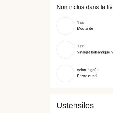
Non inclus dans la li
1 cc
Moutarde
1 cc
Vinaigre balsamique n
selon le goût
Poivre et sel
Ustensiles