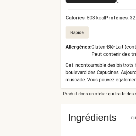
Calories
:
808 kcal
Protéines
:
32
Rapide
Allergènes
:
Gluten
•
Blé
•
Lait (con
Peut contenir des tr
Cet incontournable des bistrots f
boulevard des Capucines. Aujourd
muscade. Vous pouvez également 
!
Produit dans un atelier qui traite des
Ingrédients
qu