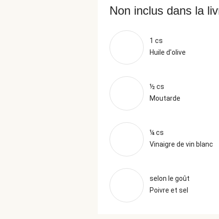
Non inclus dans la li
1 cs
Huile d'olive
½ cs
Moutarde
¼ cs
Vinaigre de vin blanc
selon le goût
Poivre et sel