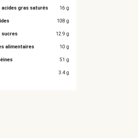
 acides gras saturés
16
g
ides
108
g
 sucres
12.9
g
es alimentaires
10
g
éines
51
g
3.4
g