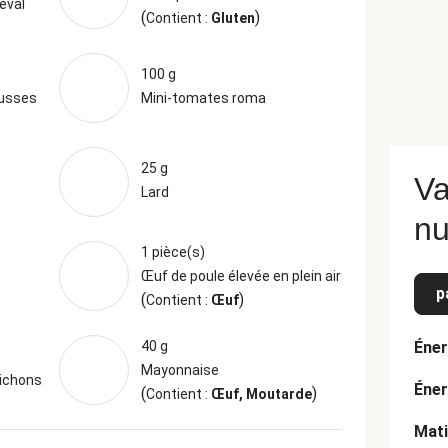
eval
(
)
Contient :
Gluten
100 g
ousses
Mini-tomates roma
25 g
Va
Lard
nu
1 pièce(s)
Œuf de poule élevée en plein air
p
(
)
Contient :
Œuf
40 g
Éner
Mayonnaise
nichons
Éner
(
)
Contient :
Œuf, Moutarde
Mati