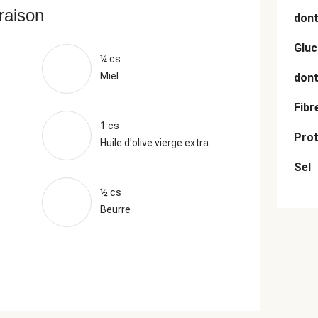
vraison
dont
Gluc
¼ cs
Miel
dont
Fibr
1 cs
Prot
Huile d'olive vierge extra
Sel
½ cs
Beurre