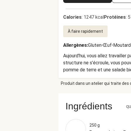
Calories
:
1247 kcal
Protéines
:
5
À faire rapidement
Allergènes
:
Gluten
•
Œuf
•
Moutard
Aujourd’hui, vous allez travaille
structure ne s’écroule, vous pouv
pomme de terre et une salade bie
Produit dans un atelier qui traite des
Ingrédients
qu
250 g