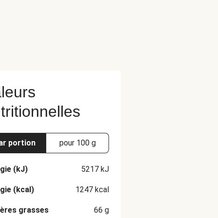
leurs
tritionnelles
ar portion
pour 100 g
gie (kJ)
5217
kJ
gie (kcal)
1247
kcal
ères grasses
66
g