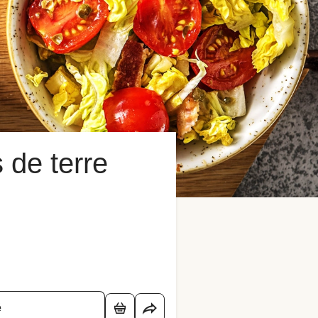
 de terre
é