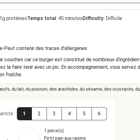
1g protéines
Temps total
:
45 minutes
Difficulty
:
Difficile
e
•
Peut contenir des traces d'allergènes
r par couches car ce burger est constitué de nombreux d’ingrédien
ez la faire tenir avec un pic. En accompagnement, vous servez d
n fraîche.
 œufs, du lait, du poisson, des arachides, du sésame, des crustacés, du 
antité
1
2
3
4
5
6
1 pièce(s)
Petit pain aux raisins