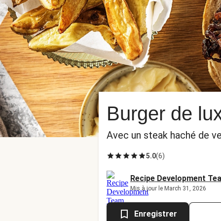
Burger de lu
Avec un steak haché de vea
5.0
(
6
)
Recipe Development Te
Mis à jour le March 31, 2026
Enregistrer