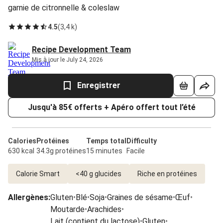
garnie de citronnelle & coleslaw
4.5
(
3,4 k
)
Recipe Development Team
Mis à jour le July 24, 2026
Enregistrer
Jusqu'à 85€ offerts + Apéro offert tout l’été
Calories
Protéines
Temps total
Difficulty
630 kcal
34.3g protéines
15 minutes
Facile
Calorie Smart
<40 g glucides
Riche en protéines
Allergènes
:
Gluten
•
Blé
•
Soja
•
Graines de sésame
•
Œuf
•
Moutarde
•
Arachides
•
Lait (contient du lactose)
•
Gluten
•