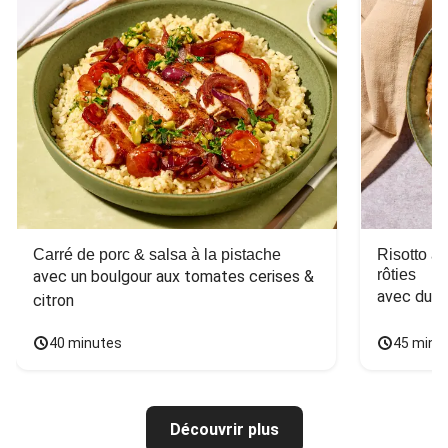
Carré de porc & salsa à la pistache
Risotto a
rôties
avec un boulgour aux tomates cerises & 
avec du 
citron
40 minutes
45 minu
Découvrir plus