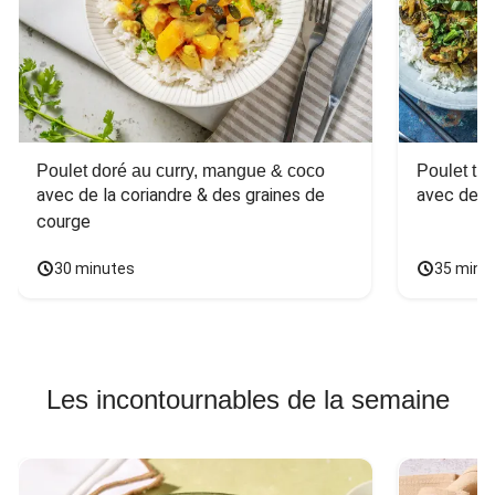
Poulet doré au curry, mangue & coco
Poulet tha
avec de la coriandre & des graines de 
avec des 
courge
30 minutes
35 minu
Les incontournables de la semaine