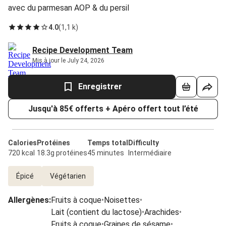
avec du parmesan AOP & du persil
4.0
(
1,1 k
)
Recipe Development Team
Mis à jour le July 24, 2026
Enregistrer
Jusqu'à 85€ offerts + Apéro offert tout l’été
Calories
Protéines
Temps total
Difficulty
720 kcal
18.3g protéines
45 minutes
Intermédiaire
Épicé
Végétarien
Allergènes
:
Fruits à coque
•
Noisettes
•
Lait (contient du lactose)
•
Arachides
•
Fruits à coque
•
Graines de sésame
•