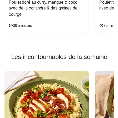
Poulet doré au curry, mangue & coco
Poulet tha
avec de la coriandre & des graines de 
avec des 
courge
30 minutes
35 minu
Les incontournables de la semaine