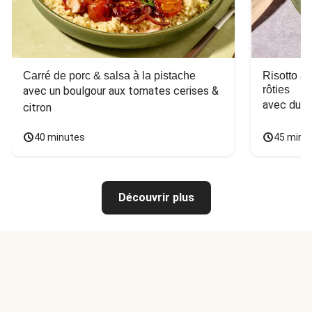
Carré de porc & salsa à la pistache
Risotto a
rôties
avec un boulgour aux tomates cerises & 
avec du 
citron
40 minutes
45 minu
Découvrir plus