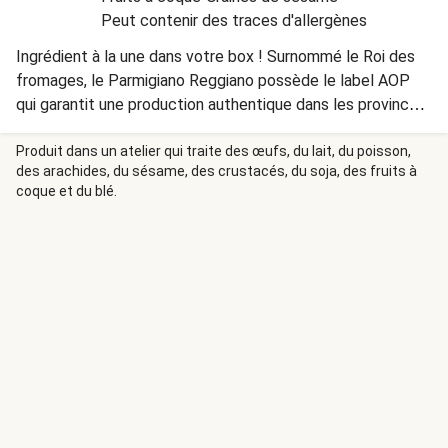
Peut contenir des traces d'allergènes
Ingrédient à la une dans votre box ! Surnommé le Roi des
fromages, le Parmigiano Reggiano possède le label AOP
qui garantit une production authentique dans les provinces
de Parme, Reggio Emilia et Modène. Le fromage utilisé
dans ce plat contient de la présure animale.
Produit dans un atelier qui traite des œufs, du lait, du poisson,
des arachides, du sésame, des crustacés, du soja, des fruits à
coque et du blé.