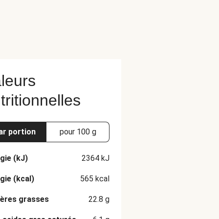
leurs
tritionnelles
ar portion
pour 100 g
gie (kJ)
2364
kJ
gie (kcal)
565
kcal
ères grasses
22.8
g