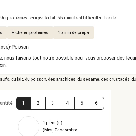
.9g protéines
Temps total
:
55 minutes
Difficulty
:
Facile
us
Riche en protéines
15 min de prépa
tose)
•
Poisson
, nous faisons tout notre possible pour vous proposer des légu
oin.
 œufs, du lait, du poisson, des arachides, du sésame, des crustacés, du 
antité
1
2
3
4
5
6
1 pièce(s)
(Mini) Concombre