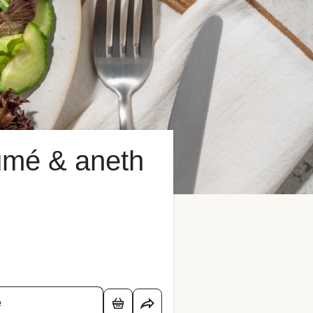
umé & aneth
é