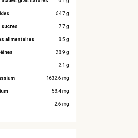
 acides gras saturés
6.1
g
ides
64.7
g
 sucres
7.7
g
es alimentaires
8.5
g
éines
28.9
g
2.1
g
assium
1632.6
mg
cium
58.4
mg
2.6
mg