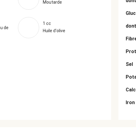
dont
Moutarde
Gluc
1 cc
dont
ou de
Huile d'olive
Fibr
Prot
Sel
Pot
Cal
Iron