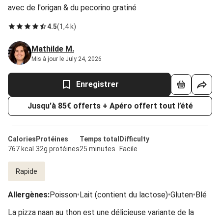
avec de l'origan & du pecorino gratiné
4.5
(
1,4 k
)
Mathilde M.
Mis à jour le July 24, 2026
Enregistrer
Jusqu'à 85€ offerts + Apéro offert tout l’été
Calories
Protéines
Temps total
Difficulty
767 kcal
32g protéines
25 minutes
Facile
Rapide
Allergènes
:
Poisson
•
Lait (contient du lactose)
•
Gluten
•
Blé
La pizza naan au thon est une délicieuse variante de la