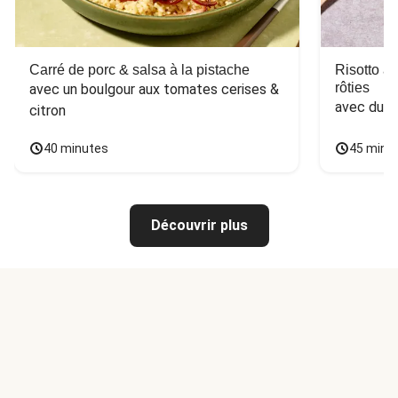
Carré de porc & salsa à la pistache
Risotto a
rôties
avec un boulgour aux tomates cerises & 
avec du 
citron
40 minutes
45 minu
Découvrir plus