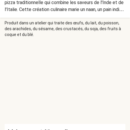
pizza traditionnelle qui combine les saveurs de l'Inde et de
l'Italie. Cette création culinaire marie un naan, un pain indien
moelleux cuit au four, avec des ingrédients typiques d'une
pizza, en mettant en vedette le thon comme ingrédient
Produit dans un atelier qui traite des œufs, du lait, du poisson,
des arachides, du sésame, des crustacés, du soja, des fruits à
principal.
coque et du blé.