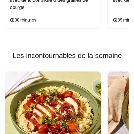
avec de la coriandre & des graines de 
avec des 
courge
30 minutes
35 minu
Les incontournables de la semaine