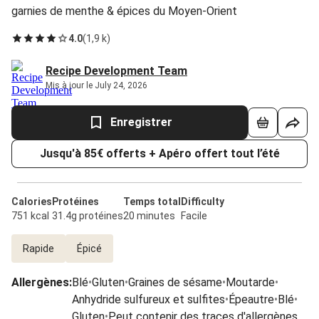
garnies de menthe & épices du Moyen-Orient
4.0
(
1,9 k
)
Recipe Development Team
Mis à jour le July 24, 2026
Enregistrer
Jusqu'à 85€ offerts + Apéro offert tout l’été
Calories
Protéines
Temps total
Difficulty
751 kcal
31.4g protéines
20 minutes
Facile
Rapide
Épicé
Allergènes
:
Blé
•
Gluten
•
Graines de sésame
•
Moutarde
•
Anhydride sulfureux et sulfites
•
Épeautre
•
Blé
•
Gluten
•
Peut contenir des traces d'allergènes