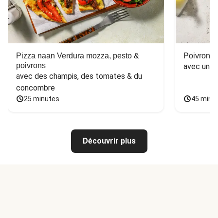
Pizza naan Verdura mozza, pesto &
Poivron f
poivrons
avec une 
avec des champis, des tomates & du 
concombre
25 minutes
45 minu
Découvrir plus