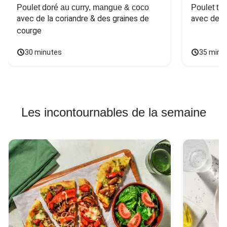
Poulet doré au curry, mangue & coco
Poulet tha
avec de la coriandre & des graines de 
avec des 
courge
30 minutes
35 minu
Les incontournables de la semaine