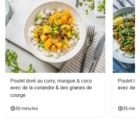
Poulet doré au curry, mangue & coco
Poulet tha
avec de la coriandre & des graines de 
avec des 
courge
30 minutes
35 minu