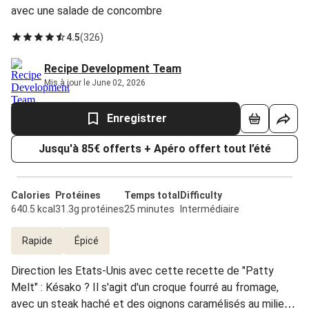
avec une salade de concombre
4.5
(
326
)
Recipe Development Team
Mis à jour le June 02, 2026
Enregistrer
Jusqu'à 85€ offerts + Apéro offert tout l’été
Calories
Protéines
Temps total
Difficulty
640.5 kcal
31.3g protéines
25 minutes
Intermédiaire
Rapide
Épicé
Direction les Etats-Unis avec cette recette de "Patty
Melt" : Késako ? Il s'agit d'un croque fourré au fromage,
avec un steak haché et des oignons caramélisés au milieu.