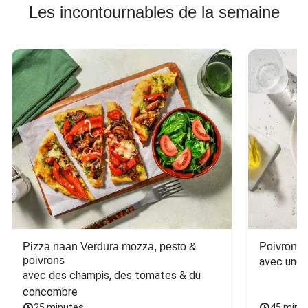
Les incontournables de la semaine
Pizza naan Verdura mozza, pesto &
Poivron f
poivrons
avec une 
avec des champis, des tomates & du 
concombre
25 minutes
45 minu