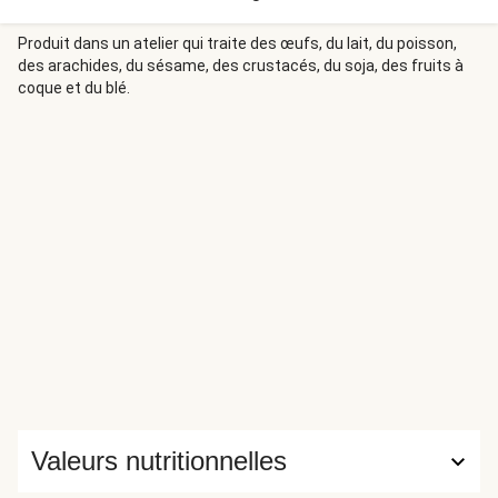
Nous vous proposons une version express à base de
cheddar, de boeuf haché et d'un chutney piquant d'oignons.
Produit dans un atelier qui traite des œufs, du lait, du poisson,
des arachides, du sésame, des crustacés, du soja, des fruits à
Dégustez-le avec notre salade croquante à base de
coque et du blé.
concombre et de câpres, agrémenté d'une vinaigrette au
vinaigre de vin rouge !
Valeurs nutritionnelles