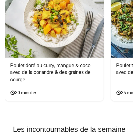
Poulet doré au curry, mangue & coco
Poulet tha
avec de la coriandre & des graines de 
avec des 
courge
30 minutes
35 minu
Les incontournables de la semaine