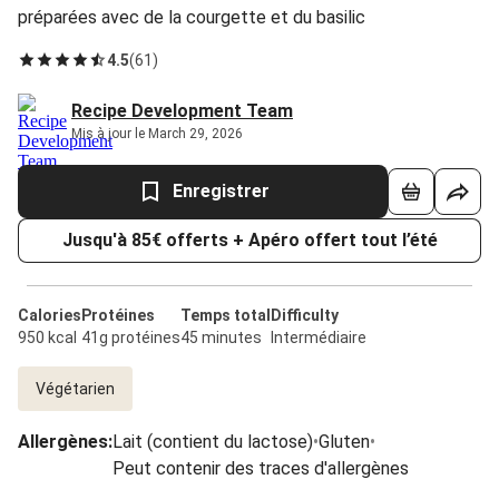
préparées avec de la courgette et du basilic
4.5
(
61
)
Recipe Development Team
Mis à jour le March 29, 2026
Enregistrer
Jusqu'à 85€ offerts + Apéro offert tout l’été
Calories
Protéines
Temps total
Difficulty
950 kcal
41g protéines
45 minutes
Intermédiaire
Végétarien
Allergènes
:
Lait (contient du lactose)
•
Gluten
•
Peut contenir des traces d'allergènes