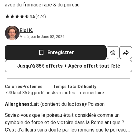
avec du fromage râpé & du poireau
4.5
(
424
)
Eloi K.
Mis à jour le June 02, 2026
Enregistrer
Jusqu'à 85€ offerts + Apéro offert tout l’été
Calories
Protéines
Temps total
Difficulty
793 kcal
35.5g protéines
55 minutes
Intermédiaire
Allergènes
:
Lait (contient du lactose)
•
Poisson
Saviez-vous que le poireau était considéré comme un
symbole de force et de victoire dans la Rome antique ?
C’est d’ailleurs sans doute par les romains que le poireau