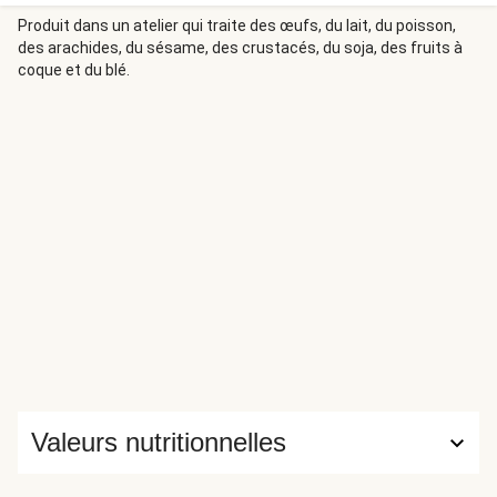
fut introduit en France. Aujourd’hui, nous le mettons à
l’honneur dans ce risotto onctueux. Un généreux pavé de
Produit dans un atelier qui traite des œufs, du lait, du poisson,
des arachides, du sésame, des crustacés, du soja, des fruits à
saumon vient parfaire le tout !
coque et du blé.
Valeurs nutritionnelles