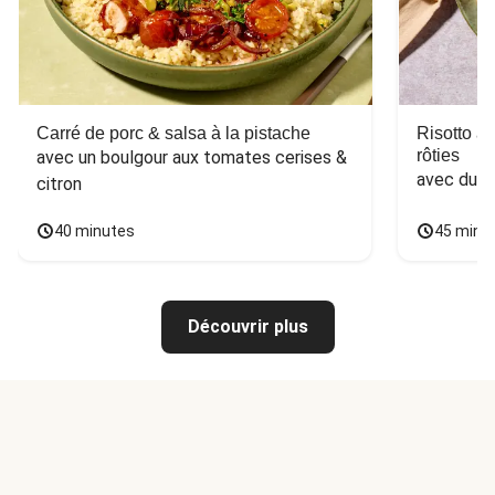
Carré de porc & salsa à la pistache
Risotto a
rôties
avec un boulgour aux tomates cerises & 
avec du 
citron
40 minutes
45 minu
Découvrir plus