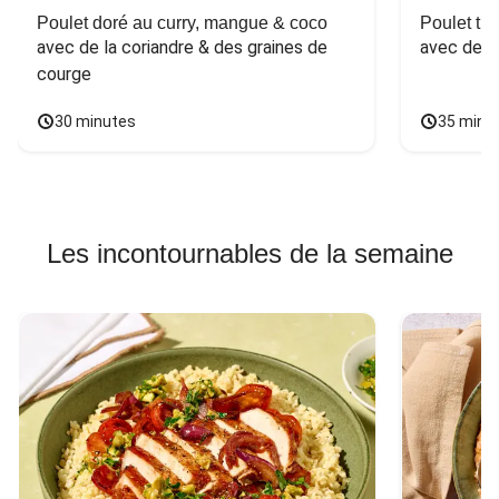
Poulet doré au curry, mangue & coco
Poulet tha
avec de la coriandre & des graines de 
avec des 
courge
30 minutes
35 minu
Les incontournables de la semaine