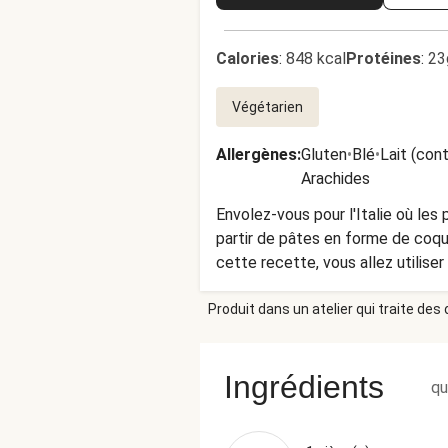
Calories
:
848 kcal
Protéines
:
23
Végétarien
Allergènes
:
Gluten
•
Blé
•
Lait (con
Arachides
Envolez-vous pour l'Italie où les
partir de pâtes en forme de coquil
cette recette, vous allez utilise
Produit dans un atelier qui traite des
Ingrédients
qu