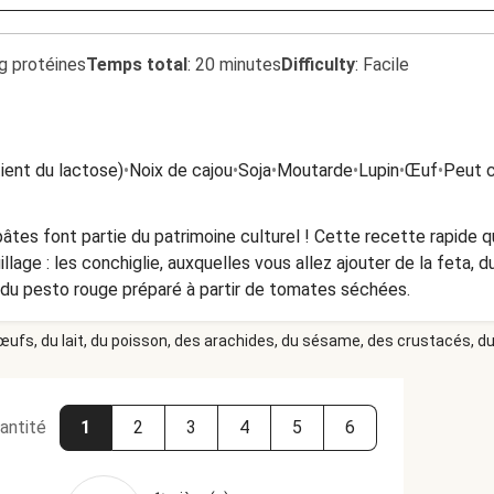
g protéines
Temps total
:
20 minutes
Difficulty
:
Facile
tient du lactose)
•
Noix de cajou
•
Soja
•
Moutarde
•
Lupin
•
Œuf
•
Peut c
 pâtes font partie du patrimoine culturel ! Cette recette rapide q
lage : les conchiglie, auxquelles vous allez ajouter de la feta, d
r du pesto rouge préparé à partir de tomates séchées.
 œufs, du lait, du poisson, des arachides, du sésame, des crustacés, du 
antité
1
2
3
4
5
6