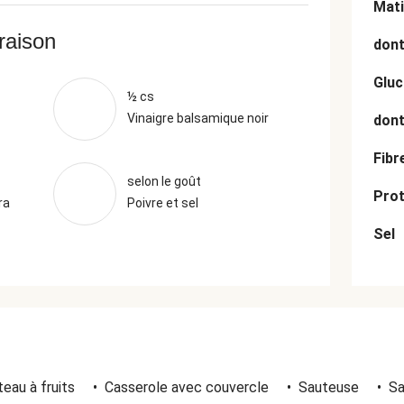
Mati
vraison
dont
Gluc
½ cs
Vinaigre balsamique noir
dont
Fibr
selon le goût
Prot
ra
Poivre et sel
Sel
eau à fruits
•
Casserole avec couvercle
•
Sauteuse
•
Sa