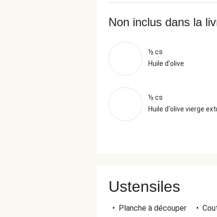
Non inclus dans la li
½ cs
Huile d'olive
½ cs
Huile d'olive vierge ext
Ustensiles
•
Planche à découper
•
Cout