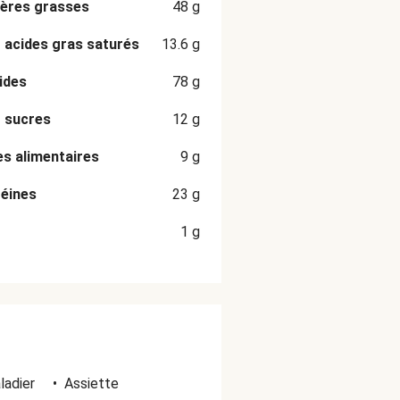
ères grasses
48
g
 acides gras saturés
13.6
g
ides
78
g
 sucres
12
g
es alimentaires
9
g
éines
23
g
1
g
ladier
•
Assiette