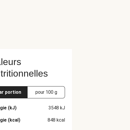
leurs
tritionnelles
ar portion
pour 100 g
gie (kJ)
3548
kJ
gie (kcal)
848
kcal