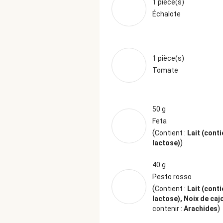
1 pièce(s)
Échalote
1 pièce(s)
Tomate
50 g
Feta
(
Contient :
Lait (conti
)
lactose)
40 g
Pesto rosso
(
Contient :
Lait (conti
lactose), Noix de ca
)
contenir :
Arachides