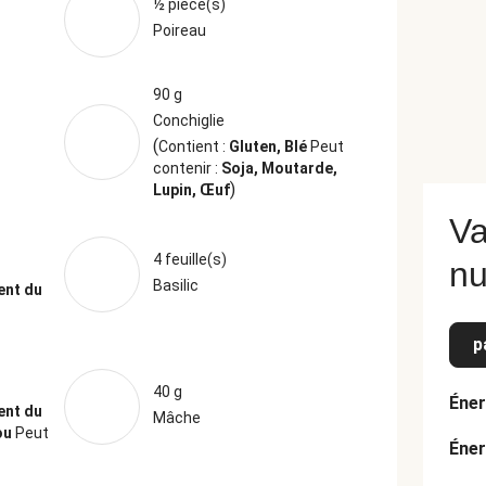
½ pièce(s)
Poireau
90 g
Conchiglie
(
Contient :
Gluten, Blé
Peut
contenir :
Soja, Moutarde,
)
Lupin, Œuf
Va
4 feuille(s)
nu
Basilic
ent du
p
40 g
Éner
ent du
Mâche
jou
Peut
Éner