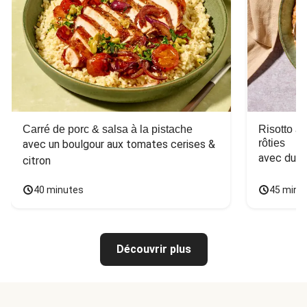
Carré de porc & salsa à la pistache
Risotto a
rôties
avec un boulgour aux tomates cerises & 
avec du 
citron
40 minutes
45 minu
Découvrir plus