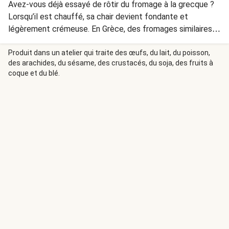
Avez-vous déjà essayé de rôtir du fromage à la grecque ?
Lorsqu’il est chauffé, sa chair devient fondante et
légèrement crémeuse. En Grèce, des fromages similaires
se dégustent souvent à l’heure de l’apéritif tout
simplement rôtis au four sur un lit de tomates et
Produit dans un atelier qui traite des œufs, du lait, du poisson,
des arachides, du sésame, des crustacés, du soja, des fruits à
saupoudrés d’origan et d’huile d’olive, avec du pain pita pour
coque et du blé.
tremper. Ce classique est ici revisité en salade avec du
boulgour. Le fromage utilisé dans ce plat contient de la
présure animale.