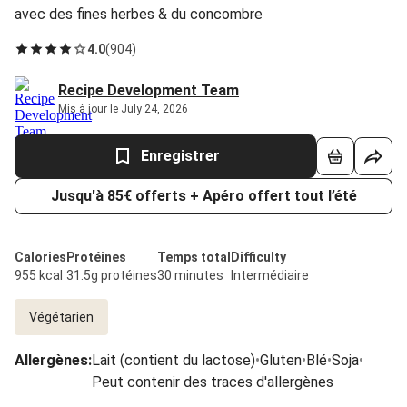
avec des fines herbes & du concombre
4.0
(
904
)
Recipe Development Team
Mis à jour le July 24, 2026
Enregistrer
Jusqu'à 85€ offerts + Apéro offert tout l’été
Calories
Protéines
Temps total
Difficulty
955 kcal
31.5g protéines
30 minutes
Intermédiaire
Végétarien
Allergènes
:
Lait (contient du lactose)
•
Gluten
•
Blé
•
Soja
•
Peut contenir des traces d'allergènes