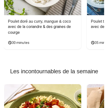
Poulet doré au curry, mangue & coco
Poulet tha
avec de la coriandre & des graines de 
avec des 
courge
30 minutes
35 minu
Les incontournables de la semaine