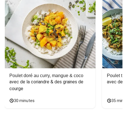
Poulet doré au curry, mangue & coco
Poulet tha
avec de la coriandre & des graines de 
avec des 
courge
30 minutes
35 minu