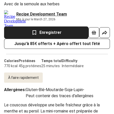
Avec de la semoule aux herbes
Recipe Development Team
Mis à jour le March 27, 2026
Enregistrer
Jusqu'à 85€ offerts + Apéro offert tout l’été
Calories
Protéines
Temps total
Difficulty
770 kcal
45g protéines
25 minutes
Intermédiaire
À faire rapidement
Allergènes
:
Gluten
•
Blé
•
Moutarde
•
Soja
•
Lupin
•
Peut contenir des traces d'allergènes
Le couscous développe une belle fraîcheur grâce à la
menthe et au persil. La mini-romaine est préparée de