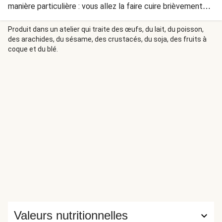
manière particulière : vous allez la faire cuire brièvement
dans la graisse de cuisson des boulettes en même temps
que la semoule pour encore plus de saveur.
Produit dans un atelier qui traite des œufs, du lait, du poisson,
des arachides, du sésame, des crustacés, du soja, des fruits à
coque et du blé.
Valeurs nutritionnelles