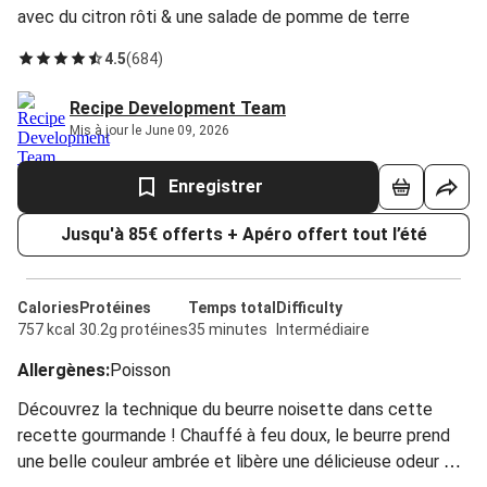
avec du citron rôti & une salade de pomme de terre
4.5
(
684
)
Recipe Development Team
Mis à jour le June 09, 2026
Enregistrer
Jusqu'à 85€ offerts + Apéro offert tout l’été
Calories
Protéines
Temps total
Difficulty
757 kcal
30.2g protéines
35 minutes
Intermédiaire
Allergènes
:
Poisson
Découvrez la technique du beurre noisette dans cette
recette gourmande ! Chauffé à feu doux, le beurre prend
une belle couleur ambrée et libère une délicieuse odeur de