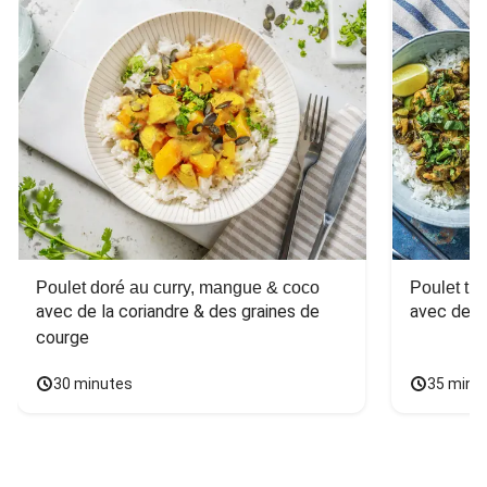
Poulet doré au curry, mangue & coco
Poulet tha
avec de la coriandre & des graines de 
avec des 
courge
30 minutes
35 minu