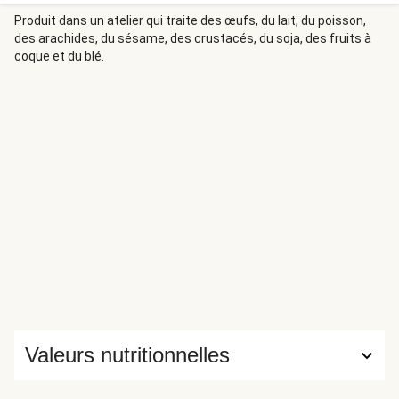
noisette grillée. Associé au paprika fumé, il vient sublimer
le saumon rôti, accompagné d'une salade de pommes de
Produit dans un atelier qui traite des œufs, du lait, du poisson,
des arachides, du sésame, des crustacés, du soja, des fruits à
terre et de graines de courge. Voici un plat raffiné pour un
coque et du blé.
papa gourmet, parfait pour l'épater !
Valeurs nutritionnelles