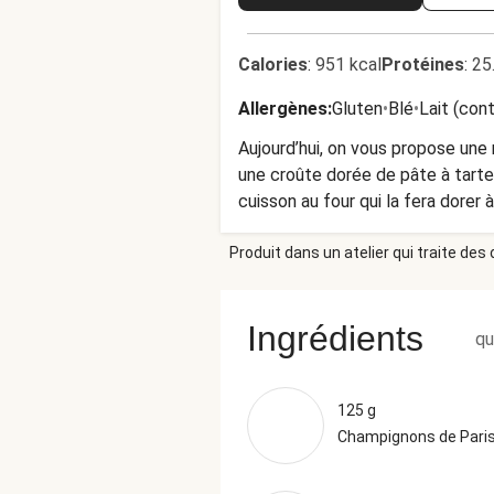
Calories
:
951 kcal
Protéines
:
25
Allergènes
:
Gluten
•
Blé
•
Lait (con
Aujourd’hui, on vous propose une
une croûte dorée de pâte à tarte
cuisson au four qui la fera dorer 
Produit dans un atelier qui traite des
Ingrédients
qu
125 g
Champignons de Pari