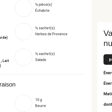
½ pièce(s)
Échalote
½ sachet(s)
Va
Herbes de Provence
)
arde
nu
½ sachet(s)
p
Salade
, Lait
)
Éner
vraison
Éner
Mati
10 g
dont
Beurre