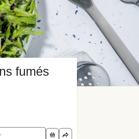
ons fumés
é