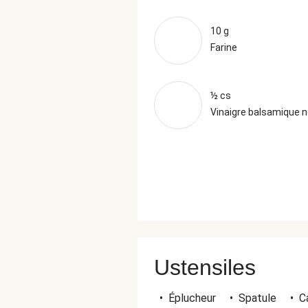
10 g
Farine
½ cs
Vinaigre balsamique n
Ustensiles
•
Éplucheur
•
Spatule
•
C