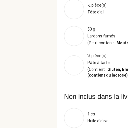
½ pièce(s)
Tête d'ail
50 g
Lardons fumés
(
Peut contenir :
Mout
½ pièce(s)
Pâte à tarte
(
Contient :
Gluten, Blé 
(contient du lactose)
Non inclus dans la li
1 cs
Huile d'olive