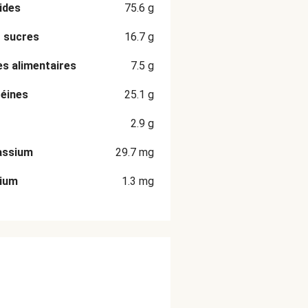
ides
75.6
g
 sucres
16.7
g
es alimentaires
7.5
g
éines
25.1
g
2.9
g
assium
29.7
mg
cium
1.3
mg