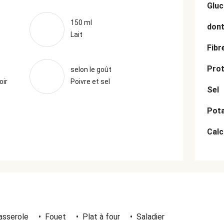
Gluc
150 ml
dont
Lait
Fibr
Prot
selon le goût
oir
Poivre et sel
Sel
Pot
Cal
asserole
•
Fouet
•
Plat à four
•
Saladier