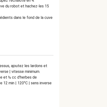
oupez l'échalote en 4.
cuve du robot et hachez-les 15
édients dans le fond de la cuve
dessus, ajoutez les lardons et
nverse | vitesse minimum.
te et ½ cc d'herbes de
e 12 min | 120°C | sens inverse