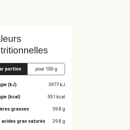
leurs
tritionnelles
ar portion
pour 100 g
gie (kJ)
3977
kJ
gie (kcal)
951
kcal
ères grasses
59.8
g
 acides gras saturés
29.8
g