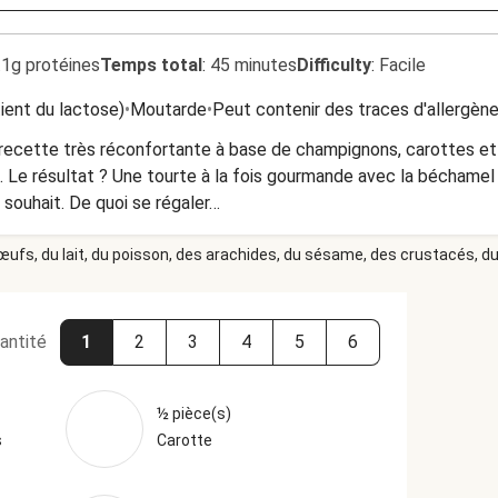
.1g protéines
Temps total
:
45 minutes
Difficulty
:
Facile
tient du lactose)
•
Moutarde
•
Peut contenir des traces d'allergèn
 recette très réconfortante à base de champignons, carottes et
. Le résultat ? Une tourte à la fois gourmande avec la béchamel 
à souhait. De quoi se régaler…
 œufs, du lait, du poisson, des arachides, du sésame, des crustacés, du 
antité
1
2
3
4
5
6
½ pièce(s)
s
Carotte