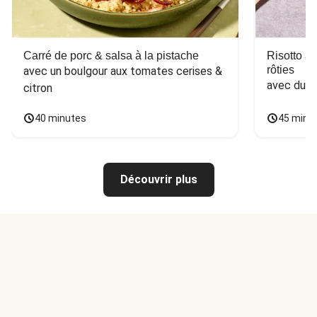
Carré de porc & salsa à la pistache
Risotto a
rôties
avec un boulgour aux tomates cerises & 
avec du 
citron
40 minutes
45 minu
Découvrir plus