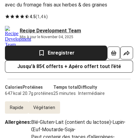
avec du fromage frais aux herbes & des graines
4.5
(
1,4 k
)
Recipe Development Team
Mis à jour le November 04, 2025
Enregistrer
Jusqu'à 85€ offerts + Apéro offert tout l’été
Calories
Protéines
Temps total
Difficulty
647 kcal
20.7g protéines
25 minutes
Intermédiaire
Rapide
Végétarien
Allergènes
:
Blé
•
Gluten
•
Lait (contient du lactose)
•
Lupin
•
Œuf
•
Moutarde
•
Soja
•
Peut contenir des traces d'allergènes
•