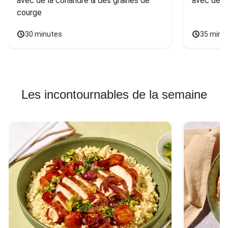
avec de la coriandre & des graines de 
avec des 
courge
30 minutes
35 minu
Les incontournables de la semaine