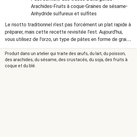
Arachides
•
Fruits à coque
•
Graines de sésame
•
Anhydride sulfureux et sulfites
Le risotto traditionnel n'est pas forcément un plat rapide à
préparer, mais cette recette revisitée l'est. Aujourd'hui,
vous utilisez de l'orzo, un type de pâtes en forme de grains
de riz, moins long à cuire, mais qui a la même consistance
que le riz à risotto. Le fromage aux herbes apporte quant à
Produit dans un atelier qui traite des œufs, du lait, du poisson,
des arachides, du sésame, des crustacés, du soja, des fruits à
lui le petit plus de gourmandise au plat ! Le fromage utilisé
coque et du blé.
dans ce plat contient de la présure animale.