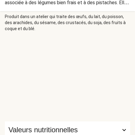
associée à des légumes bien frais et à des pistaches. Elle
est servie dans un fond de pâte feuilletée pour un repas
encore plus festif.
Produit dans un atelier qui traite des œufs, du lait, du poisson,
des arachides, du sésame, des crustacés, du soja, des fruits à
coque et du blé.
Valeurs nutritionnelles