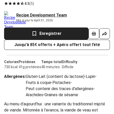
4.5
(
5
)
Recipe Development Team
Mis à jour le April 01, 2026
Enregistrer
Jusqu'à 85€ offerts + Apéro offert tout l’été
Calories
Protéines
Temps total
Difficulty
730 kcal
41g protéines
40 minutes
Difficile
Allergènes
:
Gluten
•
Lait (contient du lactose)
•
Lupin
•
Fruits à coque
•
Pistaches
•
Peut contenir des traces d'allergènes
•
Arachides
•
Graines de sésame
Au menu d’aujourd’hui : une variante du traditionnel mijoté
de viande. Mitonnée à l’avance, la viande de veau est