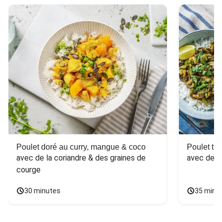
Poulet doré au curry, mangue & coco
Poulet tha
avec de la coriandre & des graines de 
avec des 
courge
30 minutes
35 minu