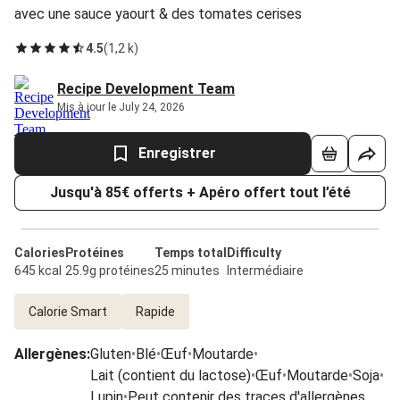
avec une sauce yaourt & des tomates cerises
4.5
(
1,2 k
)
Recipe Development Team
Mis à jour le July 24, 2026
Enregistrer
Jusqu'à 85€ offerts + Apéro offert tout l’été
Calories
Protéines
Temps total
Difficulty
645 kcal
25.9g protéines
25 minutes
Intermédiaire
Calorie Smart
Rapide
Allergènes
:
Gluten
•
Blé
•
Œuf
•
Moutarde
•
Lait (contient du lactose)
•
Œuf
•
Moutarde
•
Soja
•
Lupin
•
Peut contenir des traces d'allergènes