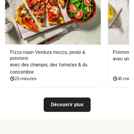
Pizza naan Verdura mozza, pesto &
Poivron f
poivrons
avec une 
avec des champis, des tomates & du 
concombre
25 minutes
45 minu
Découvrir plus