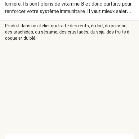
lumière. Ils sont pleins de vitamine B et donc parfaits pour
renforcer votre système immunitaire. Il vaut mieux saler
les champignons après la cuisson. Sinon, ils rendront trop
d'eau durant la cuisine et cela risque d'en gâcher le goût et
Produit dans un atelier qui traite des œufs, du lait, du poisson,
des arachides, du sésame, des crustacés, du soja, des fruits à
la texture.
coque et du blé.