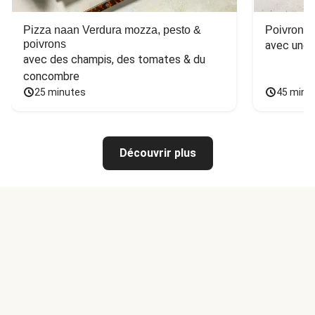
Pizza naan Verdura mozza, pesto &
Poivron f
poivrons
avec une 
avec des champis, des tomates & du 
concombre
25 minutes
45 minu
Découvrir plus