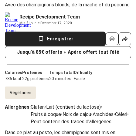
Avec des champignons blonds, de la mâche et du pecorino
Recipe Development Team
Mis à jour le December 17, 2020
Enregistrer
Jusqu'à 85€ offerts + Apéro offert tout l’été
Calories
Protéines
Temps total
Difficulty
786 kcal
22g protéines
20 minutes
Facile
Végétarien
Allergènes
:
Gluten
•
Lait (contient du lactose)
•
Fruits à coque
•
Noix de cajou
•
Arachides
•
Céleri
•
Peut contenir des traces d'allergènes
Dans ce plat au pesto, les champignons sont mis en