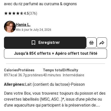
avec du riz parfumé au curcuma & oignons
4.5
(
376
)
Hania L.
Mis à jour le July 24, 2026
Enregistrer
Jusqu'à 85€ offerts + Apéro offert tout l’été
Calories
Protéines
Temps total
Difficulty
897 kcal
36.7g protéines
40 minutes
Intermédiaire
Allergènes
:
Lait (contient du lactose)
•
Poisson
Dans votre Box, vous trouverez toujours du poisson et des
crevettes labellisés (MSC, ASC…)*, issus d’une pêche ou
d’une aquaculture qui participent à la préservation de