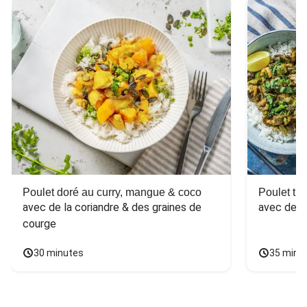
Poulet doré au curry, mangue & coco
Poulet tha
avec de la coriandre & des graines de 
avec des 
courge
30 minutes
35 minu