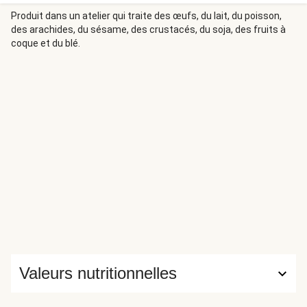
l'environnement. *D’autres labels environnementaux
peuvent également être présents selon
Produit dans un atelier qui traite des œufs, du lait, du poisson,
des arachides, du sésame, des crustacés, du soja, des fruits à
l’approvisionnement.
coque et du blé.
Valeurs nutritionnelles