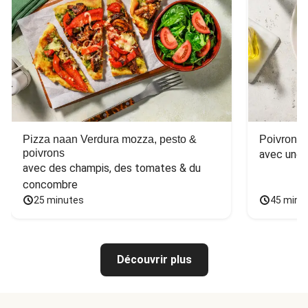
Pizza naan Verdura mozza, pesto &
Poivron f
poivrons
avec une 
avec des champis, des tomates & du 
concombre
25 minutes
45 minu
Découvrir plus