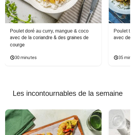
Poulet doré au curry, mangue & coco
Poulet tha
avec de la coriandre & des graines de 
avec des 
courge
30 minutes
35 minu
Les incontournables de la semaine