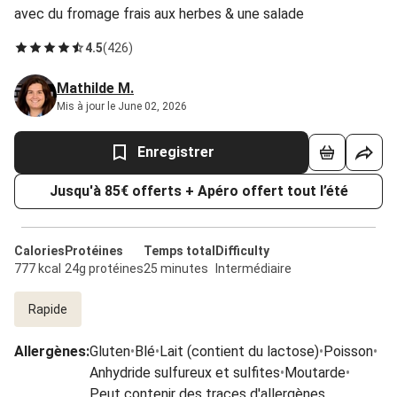
avec du fromage frais aux herbes & une salade
4.5
(
426
)
Mathilde M.
Mis à jour le June 02, 2026
Enregistrer
Jusqu'à 85€ offerts + Apéro offert tout l’été
Calories
Protéines
Temps total
Difficulty
777 kcal
24g protéines
25 minutes
Intermédiaire
Rapide
Allergènes
:
Gluten
•
Blé
•
Lait (contient du lactose)
•
Poisson
•
Anhydride sulfureux et sulfites
•
Moutarde
•
Peut contenir des traces d'allergènes