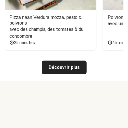
Pizza naan Verdura mozza, pesto &
Poivron f
poivrons
avec une 
avec des champis, des tomates & du 
concombre
25 minutes
45 minu
Découvrir plus