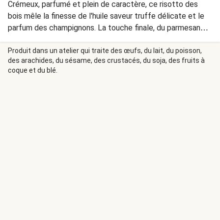
Crémeux, parfumé et plein de caractère, ce risotto des
bois mêle la finesse de l'huile saveur truffe délicate et le
parfum des champignons. La touche finale, du parmesan
saupoudrer comme de la neige ! Un plat qui allie simplicité
et élégance sur la table de Noël. Le fromage utilisé dans
Produit dans un atelier qui traite des œufs, du lait, du poisson,
des arachides, du sésame, des crustacés, du soja, des fruits à
ce plat contient de la présure animale.
coque et du blé.