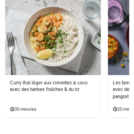
Curry thaï léger aux crevettes & coco
Les fameu
avec des herbes fraîches & du riz
avec des l
pangratta
35 minutes
25 minu