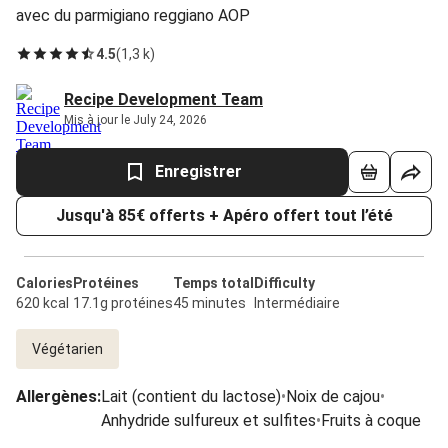
avec du parmigiano reggiano AOP
4.5
(
1,3 k
)
Recipe Development Team
Mis à jour le July 24, 2026
Enregistrer
Jusqu'à 85€ offerts + Apéro offert tout l’été
Calories
Protéines
Temps total
Difficulty
620 kcal
17.1g protéines
45 minutes
Intermédiaire
Végétarien
Allergènes
:
Lait (contient du lactose)
•
Noix de cajou
•
Anhydride sulfureux et sulfites
•
Fruits à coque