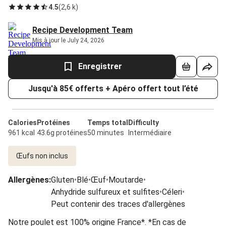
4.5
(
2,6 k
)
Recipe Development Team
Mis à jour le July 24, 2026
Enregistrer
Jusqu'à 85€ offerts + Apéro offert tout l’été
Calories
Protéines
Temps total
Difficulty
961 kcal
43.6g protéines
50 minutes
Intermédiaire
Œufs non inclus
Allergènes
:
Gluten
•
Blé
•
Œuf
•
Moutarde
•
Anhydride sulfureux et sulfites
•
Céleri
•
Peut contenir des traces d'allergènes
Notre poulet est 100% origine France*. *En cas de