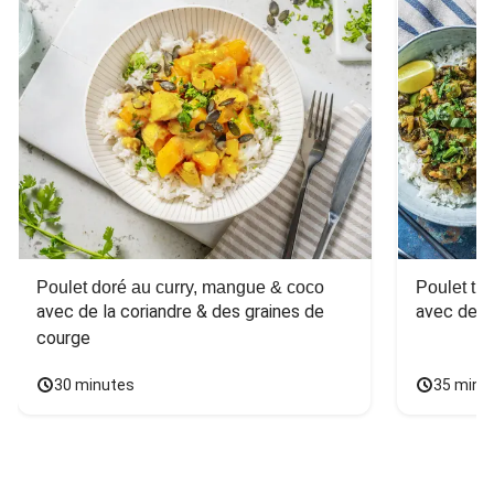
Poulet doré au curry, mangue & coco
Poulet tha
avec de la coriandre & des graines de 
avec des 
courge
30 minutes
35 minu